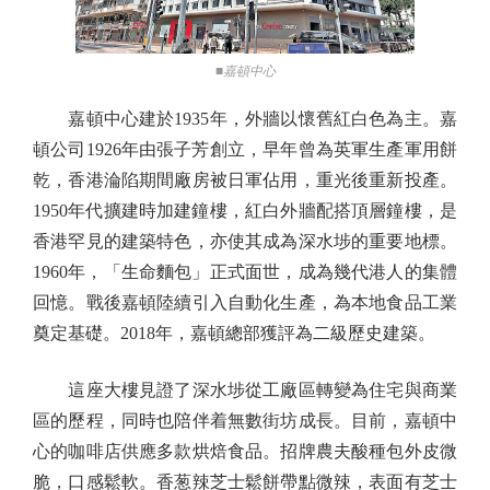
■嘉頓中心
嘉頓中心建於1935年，外牆以懷舊紅白色為主。嘉
頓公司1926年由張子芳創立，早年曾為英軍生產軍用餅
乾，香港淪陷期間廠房被日軍佔用，重光後重新投產。
1950年代擴建時加建鐘樓，紅白外牆配搭頂層鐘樓，是
香港罕見的建築特色，亦使其成為深水埗的重要地標。
1960年，「生命麵包」正式面世，成為幾代港人的集體
回憶。戰後嘉頓陸續引入自動化生產，為本地食品工業
奠定基礎。2018年，嘉頓總部獲評為二級歷史建築。
這座大樓見證了深水埗從工廠區轉變為住宅與商業
區的歷程，同時也陪伴着無數街坊成長。目前，嘉頓中
心的咖啡店供應多款烘焙食品。招牌農夫酸種包外皮微
脆，口感鬆軟。香葱辣芝士鬆餅帶點微辣，表面有芝士