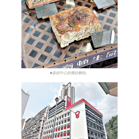
■嘉頓中心的幾款麵包。