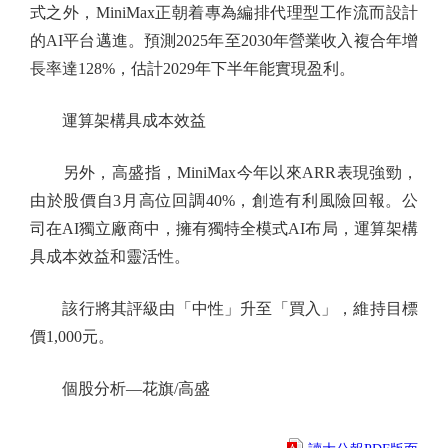
式之外，MiniMax正朝着專為編排代理型工作流而設計
的AI平台邁進。預測2025年至2030年營業收入複合年增
長率達128%，估計2029年下半年能實現盈利。
運算架構具成本效益
另外，高盛指，MiniMax今年以來ARR表現強勁，
由於股價自3月高位回調40%，創造有利風險回報。公
司在AI獨立廠商中，擁有獨特全模式AI布局，運算架構
具成本效益和靈活性。
該行將其評級由「中性」升至「買入」，維持目標
價1,000元。
個股分析—花旗/高盛