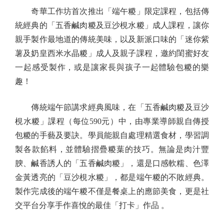
奇華工作坊首次推出「端午糉」限定課程，包括傳
統經典的「五香鹹肉糉及豆沙梘水糉」成人課程，讓你
親手製作最地道的傳統美味，以及新派口味的「迷你紫
薯及奶皇西米水晶糉」成人及親子課程，邀約閨蜜好友
一起感受製作，或是讓家長與孩子一起體驗包糉的樂
趣！
傳統端午節講求經典風味，在「五香鹹肉糉及豆沙
梘水糉」課程（每位590元）中，由專業導師親自傳授
包糉的手藝及要訣。學員能親自處理精選食材，學習調
製各款餡料，並體驗摺疊糉葉的技巧。無論是肉汁豐
腴、鹹香誘人的「五香鹹肉糉」，還是口感軟糯、色澤
金黃透亮的「豆沙梘水糉」，都是端午糉的不敗經典。
製作完成後的端午糉不僅是餐桌上的應節美食，更是社
交平台分享手作喜悅的最佳「打卡」作品 。