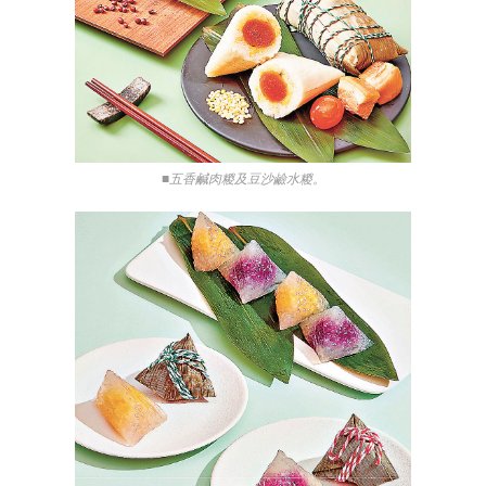
■五香鹹肉糉及豆沙鹼水糉。