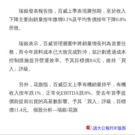
瑞銀發表報告指，百威上季表現勝預期，至於收入
下降主要由銷量按年微增0.1%及平均售價按年下降0.8%
所致。
瑞銀表示，百威管理層重申將銷量增長列為首要任
務，而今年原料成本已大致完成對沖，並計劃透過成本
控制措施提升營運效率。予其目標價8.6元，維持「買
入」評級。
另外，花旗指，百威亞太上季有機銷量持平，有機
收入按年跌1%，正常化EBITDA跌8%。受去年首季提
價前提前出貨的高基數影響。予其「買入」評級，目標
價11.4元。 個股分析—瑞銀/花旗
讀大公報PDF版面