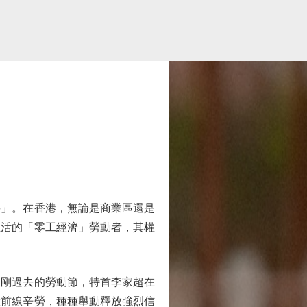
」。在香港，無論是商業區還是
生活的「零工經濟」勞動者，其權
剛過去的勞動節，特首李家超在
驗前線辛勞，種種舉動釋放強烈信