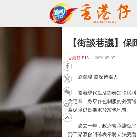
【街談巷議】保
香港仔 P13
2026-05-07
劉韋瑋 資深傳媒人
隨着現代生活節奏加快與科技
住宅區，身穿各色制服的外賣送
益保障仍長期處於灰色地帶。
過去一年，政府曾承諾就平台
勞工界酒會明確表示將立法完善