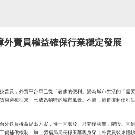
障外賣員權益確保行業穩定發展
普及，外賣平台早已從「奢侈的便利」變為城市生活的「需要
貨員穿梭往來，已成為獨特的城市風景。不過，這群撐起便利
外送員權益提出方案，惟一直處於「只聞樓梯響」階段。直到
工傷補償機制，加上勞福局局長孫玉菡親身穿上外賣員裝束體