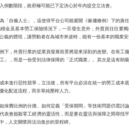
入倒數階段，政府極可能已下定決心於年內提交立法會。
「自僱人士」，這使得平台公司能避開《僱傭條例》下的責任
強積金及基本勞工保險情況下，一旦發生意外，外賣員往往要獨
公義的體現，讓勞動者在為城市奔波時，能有一份基本的職業安
下，外賣行業的從業員發展前景將迎來深刻的改變。在有工傷
工」，而是一份受到法律保障的「正式職業」。其次是這有助
本進行惡性競爭，立法後，所有平台必須在統一的勞工成本底
優化配送流程，而非單純壓榨人力。
保費比例的分擔、如何定義「受保期間」等技術問題仍需討論
代表會扼殺零工經濟的靈活性，而是要在靈活與保障之間尋找
中，人文關懷與法治進步的里程碑。