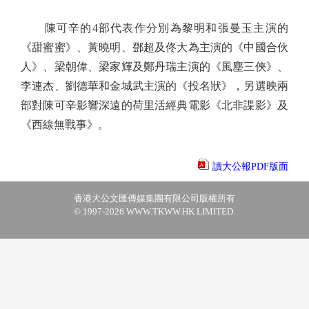
陳可辛的4部代表作分別為黎明和張曼玉主演的
《甜蜜蜜》、黃曉明、鄧超及佟大為主演的《中國合伙
人》、梁朝偉、梁家輝及鄭丹瑞主演的《風塵三俠》、
李連杰、劉德華和金城武主演的《投名狀》，另選映兩
部對陳可辛影響深遠的荷里活經典電影《北非諜影》及
《西線無戰事》。
讀大公報PDF版面
香港大公文匯傳媒集團有限公司版權所有
© 1997-2026 WWW.TKWW.HK LIMITED.