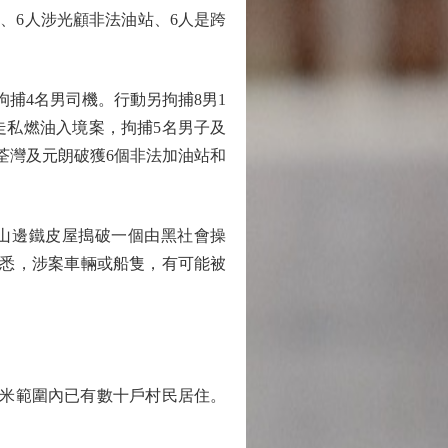
油站、6人涉光顧非法油站、6人是跨
捕4名男司機。行動另拘捕8男1
走私燃油入境案，拘捕5名男子及
、荃灣及元朗破獲6個非法加油站和
山邊鐵皮屋搗破一個由黑社會操
據悉，涉案車輛或船隻，有可能被
米範圍內已有數十戶村民居住。