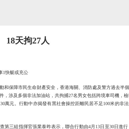
18天拘27人
車1快艇或充公
和保障市民生命財產安全，香港海關、消防處及警方過去半個
件，涉及多個非法加油站，共拘捕27名男女包括跨境車司機，檢獲
30萬元。行動中亦揭發有黑社會操控距離民居不足100米的非
三組指揮官張業泰昨表示，聯合行動由4月13日至30日進行，連