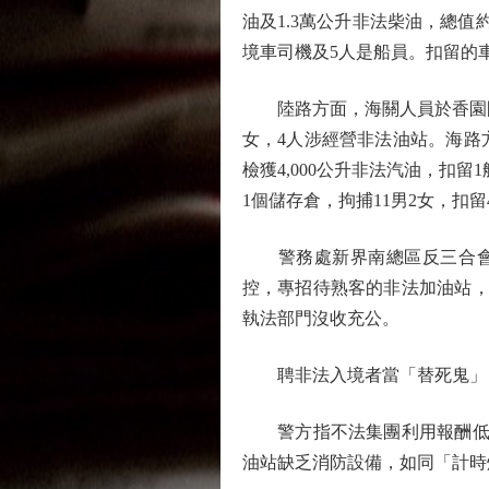
油及1.3萬公升非法柴油，總值約
境車司機及5人是船員。扣留的車
陸路方面，海關人員於香園圍口
女，4人涉經營非法油站。海路
檢獲4,000公升非法汽油，扣
1個儲存倉，拘捕11男2女，扣
警務處新界南總區反三合會行
控，專招待熟客的非法加油站，
執法部門沒收充公。
聘非法入境者當「替死鬼」
警方指不法集團利用報酬低的
油站缺乏消防設備，如同「計時