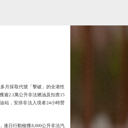
多月採取代號「擊破」的全港性
逾2.1萬公升非法燃油及扣查15
法油站，安排非法入境者24小時營
日行動檢獲8,000公升非法汽