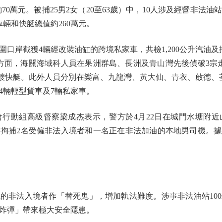
70萬元。被捕25男2女（20至63歲）中，10人涉及經營非法
輛和快艇總值約260萬元。
岸截獲4輛經改裝油缸的跨境私家車，共檢1,200公升汽油及拘
方面，海關海域科人員在果洲群島、長洲及青山灣先後偵破3宗
留1艘快艇。此外人員分別在樂富、九龍灣、黃大仙、青衣、啟德
留4輛輕型貨車及7輛私家車。
動組高級督察梁成杰表示，警方於4月22日在城門水塘附近
拘捕2名受僱非法入境者和一名正在非法加油的本地男司機。
非法入境者作「替死鬼」，增加執法難度。涉事非法油站100
炸彈」帶來極大安全隱患。