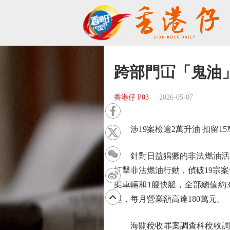
跨部門冚「鬼油」 
香港仔 P03
2026-05-07
涉19案檢逾2萬升油 扣留15
針對日益猖獗的非法燃油活動
打擊非法燃油行動，偵破19宗案
架車輛和1艘快艇，全部總值約3
運，每月營業額高達180萬元。
海關稅收罪案調查科稅收調查第