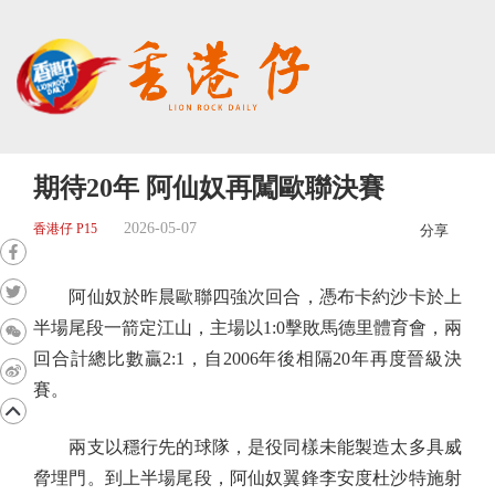
期待20年 阿仙奴再闖歐聯決賽
2026-05-07
香港仔 P15
分享
阿仙奴於昨晨歐聯四強次回合，憑布卡約沙卡於上
半場尾段一箭定江山，主場以1:0擊敗馬德里體育會，兩
回合計總比數贏2:1，自2006年後相隔20年再度晉級決
賽。
兩支以穩行先的球隊，是役同樣未能製造太多具威
脅埋門。到上半場尾段，阿仙奴翼鋒李安度杜沙特施射