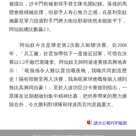
被擋出，沙卡門前補射得手替主隊先開紀錄。落後的馬
體會雖積極反撲，但卻予人有心無力之感，在基利安奴
施蒙尼單刀扭過對手門將大衛拉耶卻依然未能扳平下，
阿仙奴總比數贏2:1。
阿仙奴今次是隊史第2次殺入歐聯決賽。在2006
年，「兵工廠」於雲加帶領下一度接近冠軍，可惜在決
賽以1:2不敵巴塞隆拿。阿仙奴主帥阿迪達賽後高興地表
示：「呢個係令人難以置信嘅夜晚，我哋共同創造歷
史！隔咗咁耐至再入決賽，我為呢家球會嘅每個人感到
無比高興同自豪！」至於入波功臣沙卡賽後則指出，一
眾隊友近期都做到集中精神比賽，把外界帶來的壓力摒
除在外，今次勝利對球隊和球迷而言均意義重大。
讀大公報PDF版面