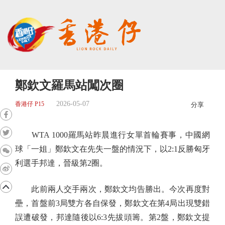
鄭欽文羅馬站闖次圈
2026-05-07
香港仔 P15
分享
WTA 1000羅馬站昨晨進行女單首輪賽事，中國網
球「一姐」鄭欽文在先失一盤的情況下，以2:1反勝匈牙
利選手邦達，晉級第2圈。
此前兩人交手兩次，鄭欽文均告勝出。今次再度對
壘，首盤前3局雙方各自保發，鄭欽文在第4局出現雙錯
誤遭破發，邦達隨後以6:3先拔頭籌。第2盤，鄭欽文提