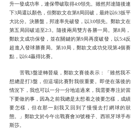
升一發成功率，連保帶破取得4:0領先。雖然邦達隨後連
下3局還以顏色，但鄭欽文在第8局回破，最終以6:3扳平
大比分。決勝盤，邦達率先破發，以3:0領先。鄭欽文在
第五局回破追至2:3。隨後兩局雙方各勝一局。第8局，
鄭欽文成功保發，並在關鍵的第9局再度破發，以5:4反
超進入發球勝賽局。第10局，鄭欽文成功兌現第4個賽
點，以6:4贏得比賽。
苦戰3盤逆轉晉級，鄭欽文賽後表示：「雖然我不
想總是打3盤，但這場比賽對我很重要。即使在落後的
情況下，我也可以一分一分地追過來，我需要專注於當
下要做的事，因為之前我總是太想着之後要怎樣，成績
要怎樣，但在那一刻我又回到了慢慢去打網球的狀
態。」鄭欽文於今午出戰賽會30號種子、西班牙球手布
斯莎。