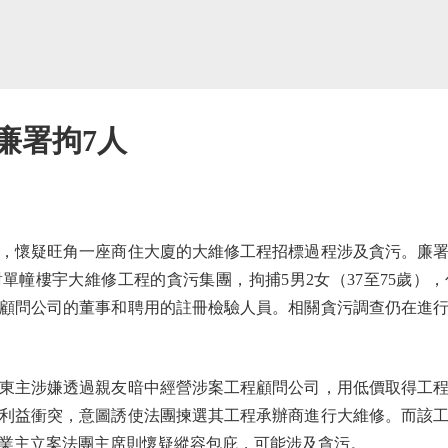
廉署拘7人
疑旺角一座商住大廈的大維修工程招標過程涉及貪污。廉署經
單幢樓宇大維修工程的貪污集團，拘捕5男2女（37至75歲）
顧問公司的董事和聘用的註冊檢驗人員。相關貪污調查仍在進
主涉嫌透過親友暗中經營涉案工程顧問公司，用低價取得工程
利益衝突，意圖誘使法團揀選其工程承辦商進行大維修。而該
業主立案法團主席則懷疑縱容包庇，可能涉及貪污。