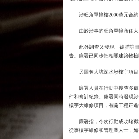
涉旺角單幢樓2000萬元合約
由於涉事的旺角單幢商住大廈有
此外調查又發現，被捕註冊檢
告。廉署已同步把相關建築物檢
另圖奪大坑深水埗樓宇項目
廉署人員在行動中搜查多處地
件和會計紀錄。廉署同時發現涉
樓宇大維修項目，有關工程正進
廉署指，今次行動成功堵截有
從事樓宇維修和管理業人士，如有任