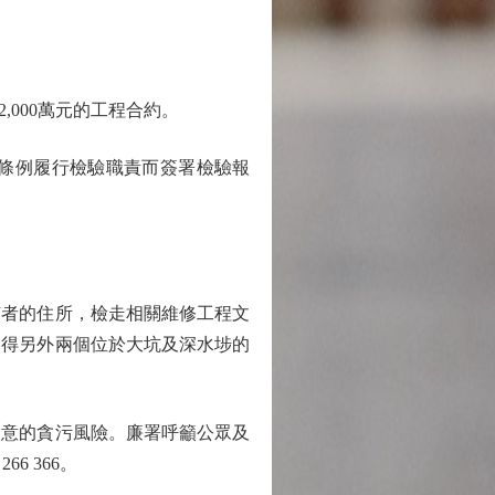
000萬元的工程合約。
條例履行檢驗職責而簽署檢驗報
者的住所，檢走相關維修工程文
取得另外兩個位於大坑及深水埗的
意的貪污風險。廉署呼籲公眾及
 366。