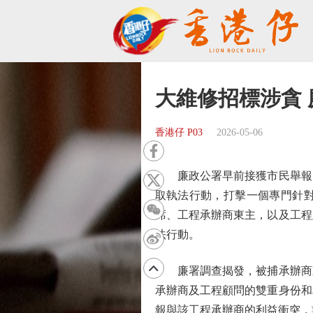
大維修招標涉貪 
香港仔 P03
2026-05-06
廉政公署早前接獲市民舉報，懷
取執法行動，打擊一個專門針對
席、工程承辦商東主，以及工程
法行動。
廉署調查揭發，被捕承辦商東
承辦商及工程顧問的雙重身份和
報與該工程承辦商的利益衝突，