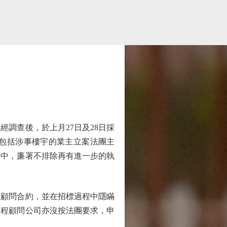
調查後，於上月27日及28日採
，包括涉事樓宇的業主立案法團主
行中，廉署不排除再有進一步的執
顧問合約，並在招標過程中隱瞞
工程顧問公司亦沒按法團要求，申