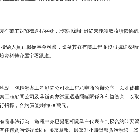
業主對招標過程存疑，涉案承辦商最終未能獲取該項價值約2,
驗人員正職從事金融業，懷疑其在有關工程並沒根據建築物
驗資料轉介屋宇署跟進。
點，包括涉案工程顧問公司及工程承辦商的辦公室，以及被捕
案工程顧問公司及承辦商亦試圖透過隱瞞關係和利益衝突，以
行招標，合約價值共約600萬元。
關非法行為，過程中亦已提醒相關業主代表在判授合約時要留
何貪污懷疑應即向廉署舉報。廉署24小時舉報貪污熱線：25 266