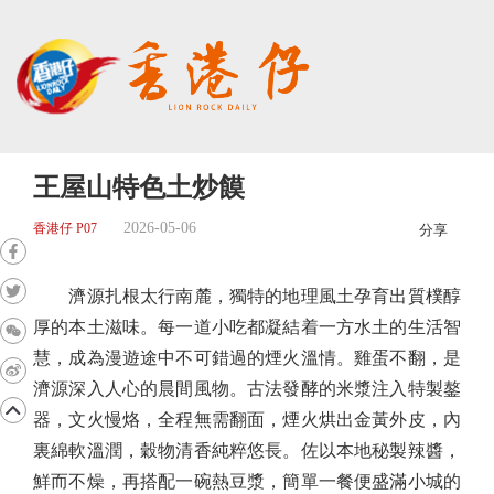
王屋山特色土炒饃
2026-05-06
香港仔 P07
分享
濟源扎根太行南麓，獨特的地理風土孕育出質樸醇
厚的本土滋味。每一道小吃都凝結着一方水土的生活智
慧，成為漫遊途中不可錯過的煙火溫情。雞蛋不翻，是
濟源深入人心的晨間風物。古法發酵的米漿注入特製鏊
器，文火慢烙，全程無需翻面，煙火烘出金黃外皮，內
裏綿軟溫潤，穀物清香純粹悠長。佐以本地秘製辣醬，
鮮而不燥，再搭配一碗熱豆漿，簡單一餐便盛滿小城的