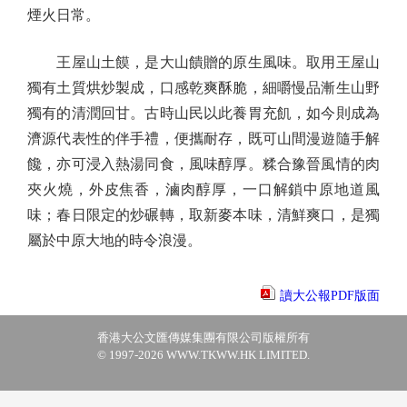
煙火日常。
王屋山土饃，是大山饋贈的原生風味。取用王屋山
獨有土質烘炒製成，口感乾爽酥脆，細嚼慢品漸生山野
獨有的清潤回甘。古時山民以此養胃充飢，如今則成為
濟源代表性的伴手禮，便攜耐存，既可山間漫遊隨手解
饞，亦可浸入熱湯同食，風味醇厚。糅合豫晉風情的肉
夾火燒，外皮焦香，滷肉醇厚，一口解鎖中原地道風
味；春日限定的炒碾轉，取新麥本味，清鮮爽口，是獨
屬於中原大地的時令浪漫。
讀大公報PDF版面
香港大公文匯傳媒集團有限公司版權所有
© 1997-2026 WWW.TKWW.HK LIMITED.