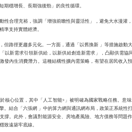
短期穩增長、長期強後勁」的良性循環。
性合理充裕，強調「增強前瞻性與靈活性」，避免大水漫灌，
精準支持實體經濟。
但路徑更趨多元化。一方面，通過「以舊換新 」等措施啟動大
「以新需求引領新供給，以新供給創造新需求」，凸顯供需協
激發內生消費潛力。這種結構性擴內需策略，有望在居民收入
核心位置，其中「人工智能+」被明確為國家戰略任務。意味A
擎。結合「六張網 」中的算力網與通訊網布局，政策正系統性
支撐。此外，會議對能源安全、房地產風險、地方債務等問題
穩致遠築牢底線。