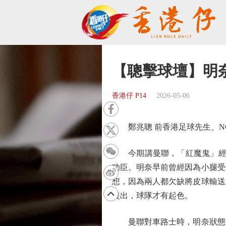
【聰擊球壇】明
香港仔 P14
2026-05-06
鄭兆聰 前香港足球先生、NOW 
今期講曼聯，「紅魔鬼」經過
功臣。明奈早前曾經因為小腿受
想，因為兩人都欠缺將皮球輸送
復出，球隊才有起色。
曼聯對車路士時，明奈狀態明