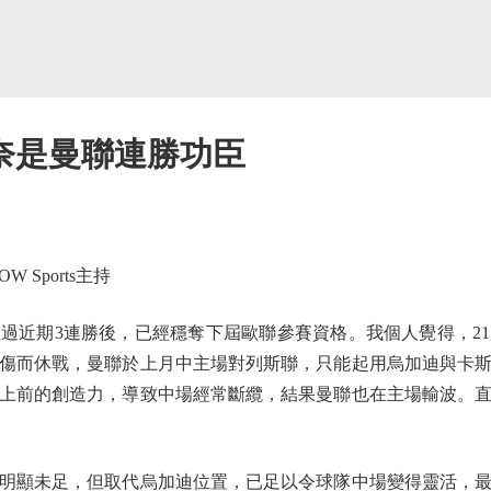
奈是曼聯連勝功臣
Sports主持
近期3連勝後，已經穩奪下屆歐聯參賽資格。我個人覺得，21
傷而休戰，曼聯於上月中主場對列斯聯，只能起用烏加迪與卡
上前的創造力，導致中場經常斷纜，結果曼聯也在主場輸波。
顯未足，但取代烏加迪位置，已足以令球隊中場變得靈活，最