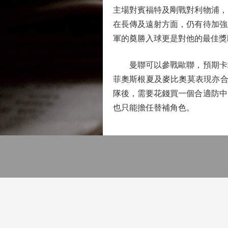
主場對賓福特及剛戰對利物浦，
在長傳及遠射方面，仍有待加強
軍的奠勝入球更是對他的最佳獎
曼聯可以參戰歐聯，預期卡域
菲奧斯根夏及麥比奧莫表現亦合
隊後，需要花錢買一個合適防中
也只能擔任替補角色。