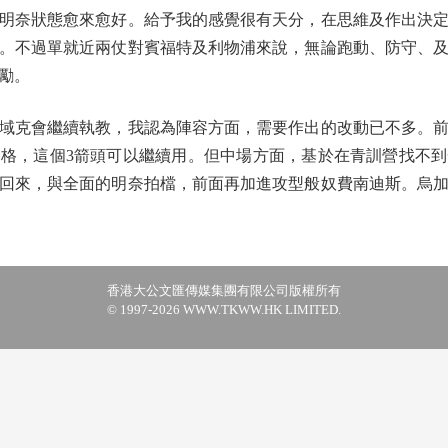
明奈狀態愈來愈好。給予我的感覺很有天分，在思維及作出決
。不過單就近兩仗對賓福特及利物浦來說，無論跑動、防守、
勵。
克會繼續執教，我認為陣容方面，需要作出的改動已不多。前
格，這個3箭頭可以繼續用。但中場方面，基於在青訓營找不
回來，與全面的明奈拍檔，前面再加進攻型般奴費南迪斯。烏
香港大公文匯傳媒集團有限公司版權所有
© 1997-2026 WWW.TKWW.HK LIMITED.