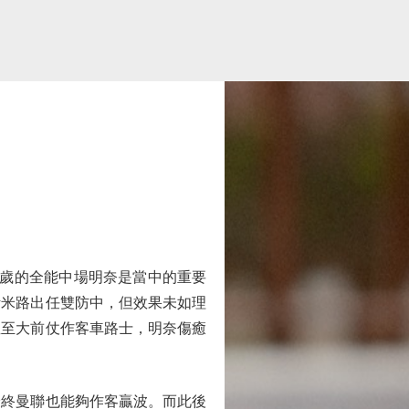
歲的全能中場明奈是當中的重要
斯米路出任雙防中，但效果未如理
直至大前仗作客車路士，明奈傷癒
終曼聯也能夠作客贏波。而此後