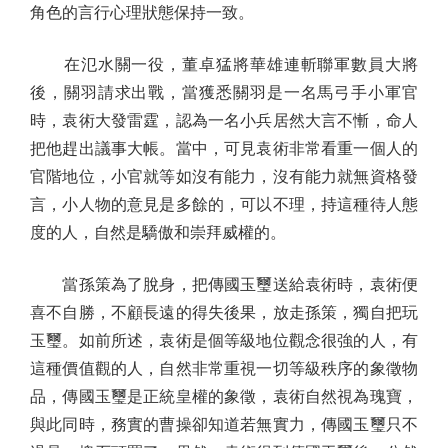
角色的言行心理狀態保持一致。
在氾水關一役，董卓猛將華雄連斬聯軍數員大將
後，關羽請求出戰，當獲悉關羽是一名馬弓手小軍官
時，袁術大發雷霆，認為一名小兵居然大言不慚，命人
把他趕出議事大帳。當中，可見袁術非常看重一個人的
官階地位，小官就等如沒有能力，沒有能力就無資格發
言，小人物的意見是多餘的，可以不理，持這種待人態
度的人，自然是驕傲和崇拜威權的。
當孫策為了脫身，把傳國玉璽送給袁術時，袁術便
喜不自勝，不顧長遠的得失後果，放走孫策，獨自把玩
玉璽。如前所述，袁術是個等級地位觀念很強的人，有
這種價值觀的人，自然非常重視一切等級秩序的象徵物
品，傳國玉璽是正統皇權的象徵，袁術自然視為瑰寶，
與此同時，務實的曹操卻知道若無實力，傳國玉璽只不