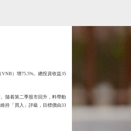
NB）增75.5%。總投資收益35
。隨着第二季股市回升，料帶動
維持「買入」評級，目標價由33