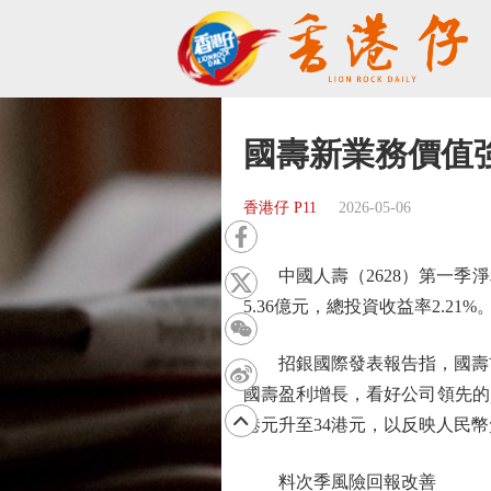
國壽新業務價值
香港仔 P11
2026-05-06
中國人壽（2628）第一季淨利潤
5.36億元，總投資收益率2.21%
招銀國際發表報告指，國壽首
國壽盈利增長，看好公司領先的
港元升至34港元，以反映人民
料次季風險回報改善