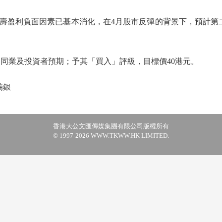
盈利負面因素已基本消化，在4月股市反彈的背景下，預計第二
業及投資者預期；予其「買入」評級，目標價40港元。
瑞銀
香港大公文匯傳媒集團有限公司版權所有
© 1997-2026 WWW.TKWW.HK LIMITED.