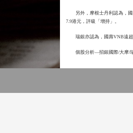
另外，摩根士丹利認為，國壽
7.9港元，評級「增持」。
瑞銀亦認為，國壽VNB遠超同
個股分析—招銀國際/大摩/