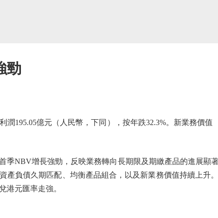
強勁
195.05億元（人民幣，下同），按年跌32.3%。新業務價值（V
。
季NBV增長強勁，反映業務轉向長期限及期繳產品的進展顯著
資產負債久期匹配、均衡產品組合，以及新業務價值持續上升。
幣兌港元匯率走強。