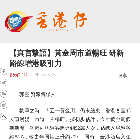
【真言摯語】黃金周市道暢旺 研新
路線增港吸引力
2026-05-06
香港仔 P12
分享
郭靈 資深傳媒人
執筆之時，「五一黃金周」仍未結束，香港各區都
人頭湧湧，市道一片暢旺。據初步估計，今年黃金周假
期期間，訪港內地遊客將達到92萬人次，佔總入境遊客
約84%，較去年同期上升約20%；同時，全港酒店入住