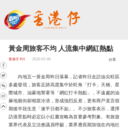
黃金周旅客不均 人流集中網紅熱點
2026-05-06
香港仔 P01
分享
內地五一黃金周昨日落幕，記者昨日走訪油尖旺區
多處發現，旅客足跡高度集中於旺角「打卡」天橋、星
際城市、油蔴地警署等「網紅打卡熱點」，不遠處的油
麻地廟街卻相當冷清，形成強烈反差，更有商戶直言假
期後半段生意「連平日都不如」。不少旅客表示，選擇
訪港景點時必定以小紅書攻略為首要參考對象。有旅遊
業界代表及立法會議員呼籲，業界應長期加強在內地社