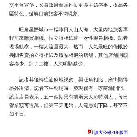
交平台宣傳，又盼政府牽頭推動更多主題盛事，提高各
區特色，緩解目前旅客不均現象。
旺角星際城市一樓昨日人山人海，大量內地旅客專
程前來購買相機、拍立得相紙或一次性膠卷相機。記者
現場觀察，一樓人流量最大。然而，人氣最旺的僅限於
幾間售賣拍立得相紙及膠卷相機的店舖，其他店舖則顧
客稀少。到了二樓，人流明顯減少。
記者其後轉往油麻地視察，與旺角相比，廟街顯得
格外冷清。記者下午到場時，發現僅有一家商舖開門。
該店店員表示，五一假期只有前兩天人流特別大，每日
營業額可過萬，但第三天開始，人流急劇下降，甚至不
如平日。
讀大公報PDF版面