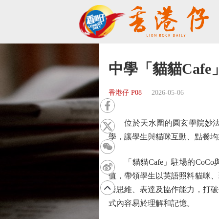
中學「貓貓Caf
香港仔 P08
2026-05-06
位於天水圍的圓玄學院妙法寺
學，讓學生與貓咪互動、點餐均
「貓貓Cafe」駐場的CoC
值，帶領學生以英語照料貓咪、
養思維、表達及協作能力，打破
式內容易於理解和記憶。