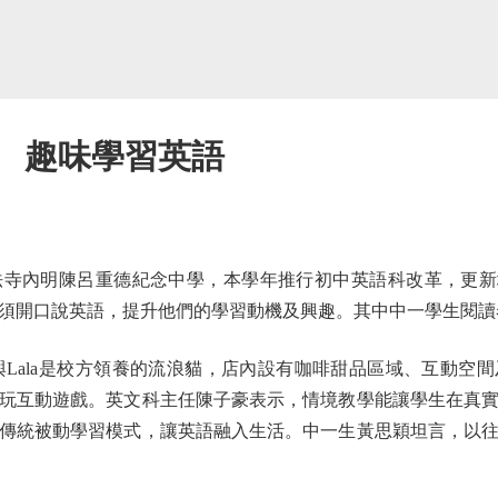
e」 趣味學習英語
內明陳呂重德紀念中學，本學年推行初中英語科改革，更新增特
須開口說英語，提升他們的學習動機及興趣。其中中一學生閱讀
o與Lala是校方領養的流浪貓，店內設有咖啡甜品區域、互動空
玩互動遊戲。英文科主任陳子豪表示，情境教學能讓學生在真
傳統被動學習模式，讓英語融入生活。中一生黃思穎坦言，以