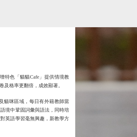
色「貓貓Cafe」提供情境教
卷及格率更翻倍，成效顯著。
間及貓咪區域，每日有外籍教師當
實語境中鞏固詞彙與語法，同時培
往對英語學習毫無興趣，新教學方