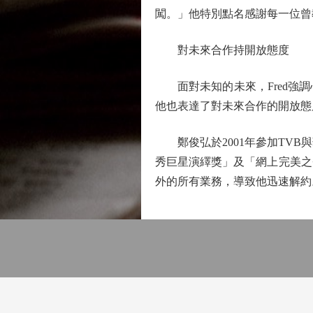
闖。」他特別點名感謝每一位曾
對未來合作持開放態度
面對未知的未來，Fred強調
他也表達了對未來合作的開放態
鄭俊弘於2001年參加TVB
秀巨星演繹獎」及「網上完美之
外的所有業務，導致他迅速解約。F