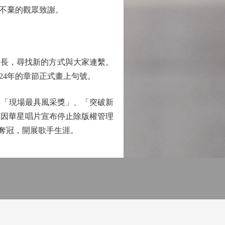
不棄的觀眾致謝。
成長，尋找新的方式與大家連繫。
24年的章節正式畫上句號。
得「現場最具風采獎」、「突破新
，因華星唱片宣布停止除版權管理
奇》奪冠，開展歌手生涯。