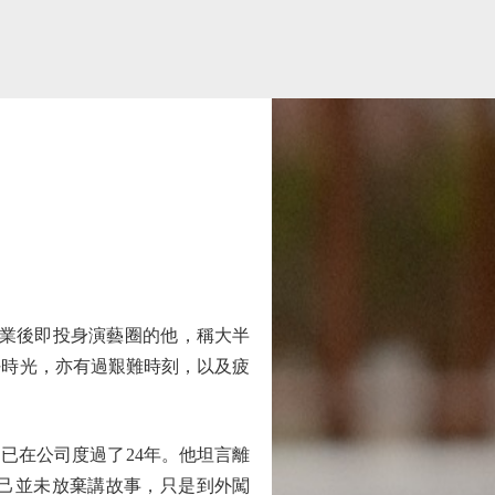
畢業後即投身演藝圈的他，稱大半
好時光，亦有過艱難時刻，以及疲
已在公司度過了24年。他坦言離
己並未放棄講故事，只是到外闖