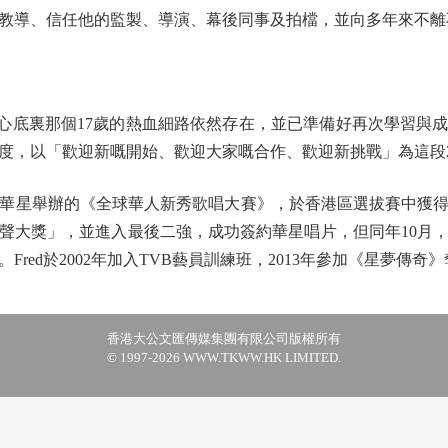
教導、信任他的監製、導演、幕後同事及拍檔，並向多年來不離
心底裏那個17歲的熱血細路依然存在，並已準備好再次學習與
度，以「歡迎新嘅開始、歡迎大家嘅合作、歡迎新挑戰」為這段
與華星舉辦的《全球華人新秀歌唱大賽》，於香港區選拔賽中獲
聲大獎」，並進入最後二強，成功簽約華星唱片，但同年10月
red於2002年加入TVB藝員訓練班，2013年參加《星夢傳
香港大公文匯傳媒集團有限公司版權所有
© 1997-2026 WWW.TKWW.HK LIMITED.