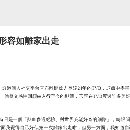
 形容如離家出走
）透過個人社交平台宣布離開效力長達24年的TVB，17歲中學
；他發文感性回顧由入行至今的點滴，形容在TVB度過許多美
時只是一個「熱血多過經驗、對世界充滿好奇的細路」，轉眼間
方面我覺得自己好似第一次離家出走咁；但另一方面，我知道自