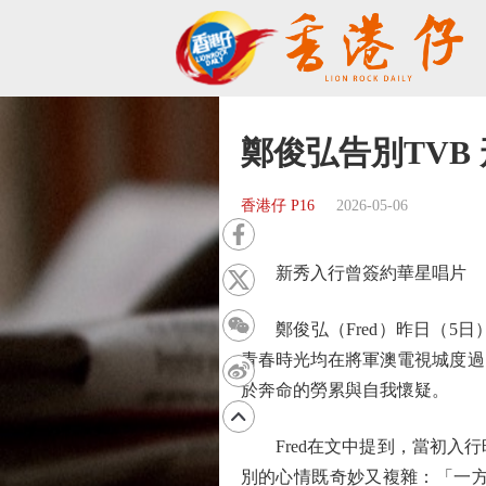
鄭俊弘告別TVB
香港仔 P16
2026-05-06
新秀入行曾簽約華星唱片
鄭俊弘（Fred）昨日（5日
青春時光均在將軍澳電視城度過
於奔命的勞累與自我懷疑。
Fred在文中提到，當初入行
別的心情既奇妙又複雜：「一