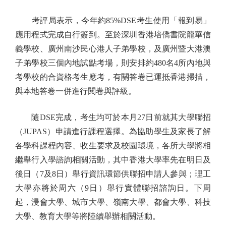
考評局表示，今年約85%DSE考生使用「報到易」
應用程式完成自行簽到。至於深圳香港培僑書院龍華信
義學校、廣州南沙民心港人子弟學校，及廣州暨大港澳
子弟學校三個內地試點考場，則安排約480名4所內地與
考學校的合資格考生應考，有關答卷已運抵香港掃描，
與本地答卷一併進行閱卷與評級。
隨DSE完成，考生均可於本月27日前就其大學聯招
（JUPAS）申請進行課程選擇。為協助學生及家長了解
各學科課程內容、收生要求及校園環境，各所大學將相
繼舉行入學諮詢相關活動，其中香港大學率先在明日及
後日（7及8日）舉行資訊環節供聯招申請人參與；理工
大學亦將於周六（9日）舉行實體聯招諮詢日。下周
起，浸會大學、城市大學、嶺南大學、都會大學、科技
大學、教育大學等將陸續舉辦相關活動。