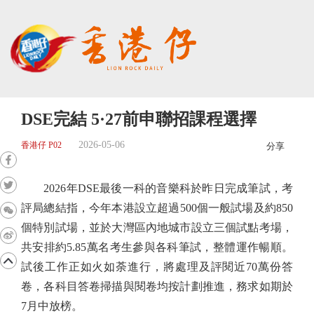
DSE完結 5·27前申聯招課程選擇
2026-05-06
香港仔 P02
分享
2026年DSE最後一科的音樂科於昨日完成筆試，考
評局總結指，今年本港設立超過500個一般試場及約850
個特別試場，並於大灣區內地城市設立三個試點考場，
共安排約5.85萬名考生參與各科筆試，整體運作暢順。
試後工作正如火如荼進行，將處理及評閱近70萬份答
卷，各科目答卷掃描與閱卷均按計劃推進，務求如期於
7月中放榜。