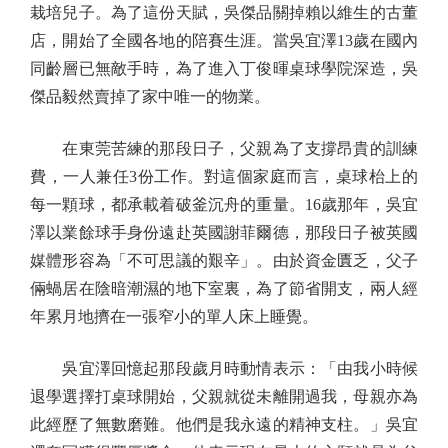
栽培兒子。為了這份天賦，吳傑品關掉賴以維生的古董
店，開始了全國各地的陪賽生涯。當吳宜澤13歲在國內
同齡層已無敵手時，為了進入丁俊暉桌球學院深造，吳
傑品毅然賣掉了家中唯一的物業。
在東莞苦練的那段日子，父親為了支撐昂貴的訓練
費，一人兼任3份工作。對這個家庭而言，桌球枱上的
每一顆球，都承載着破釜沉舟的重量。16歲那年，吳宜
澤以業餘球手身份遠赴英國謝菲爾德，那段日子被英國
媒體形容為「不可思議的艱辛」。由於資金匱乏，父子
倆蝸居在陰暗潮濕的地下室裏，為了節省開支，兩人經
年累月地擠在一張窄小的單人床上睡覺。
吳宜澤回憶起那段歲月時動情表示：「由我小時候
退學選擇打桌球開始，父親就從未離開過我，母親亦為
此經歷了無數磨難。他們是我永遠的精神支柱。」吳宜