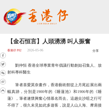
【金石恒言】人頭湧湧 叫人振奮
2026-05-06
香港仔 P02
分享
劉仲恒 香港全球專業青年倡議行動創始召集人、放
射科專科醫生
筆者喜愛莫奈畫作，香港藝術館從上月尾起展出兩
幅真跡，分別是1900年的《睡蓮池》和1906年的《睡
蓮》，筆者遂懷興奮心情慕名而去。這趟尖沙咀之行可
不得了，很久未見如此多遊客，說是人山人海、摩肩接