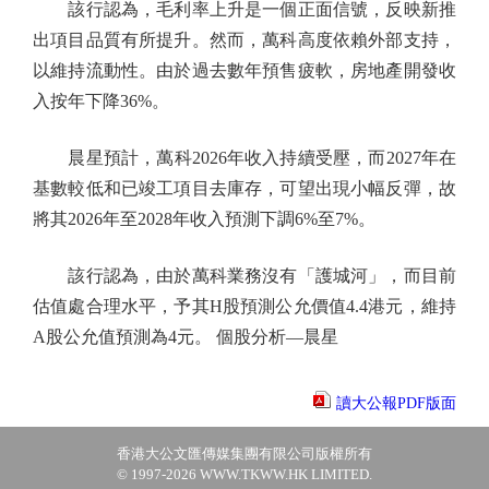
該行認為，毛利率上升是一個正面信號，反映新推
出項目品質有所提升。然而，萬科高度依賴外部支持，
以維持流動性。由於過去數年預售疲軟，房地產開發收
入按年下降36%。
晨星預計，萬科2026年收入持續受壓，而2027年在
基數較低和已竣工項目去庫存，可望出現小幅反彈，故
將其2026年至2028年收入預測下調6%至7%。
該行認為，由於萬科業務沒有「護城河」，而目前
估值處合理水平，予其H股預測公允價值4.4港元，維持
A股公允值預測為4元。 個股分析—晨星
讀大公報PDF版面
香港大公文匯傳媒集團有限公司版權所有
© 1997-2026 WWW.TKWW.HK LIMITED.