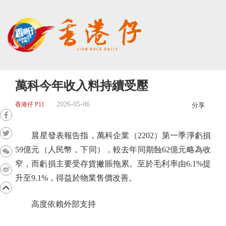
萬科今年收入料持續受壓
2026-05-06
香港仔 P11
分享
晨星發表報告指，萬科企業（2202）第一季淨虧損
59億元（人民幣，下同），較去年同期蝕62億元略為收
窄，而虧損主要受存貨撇賬拖累。至於毛利率由6.1%提
升至9.1%，得益於物業售價改善。
高度依賴外部支持