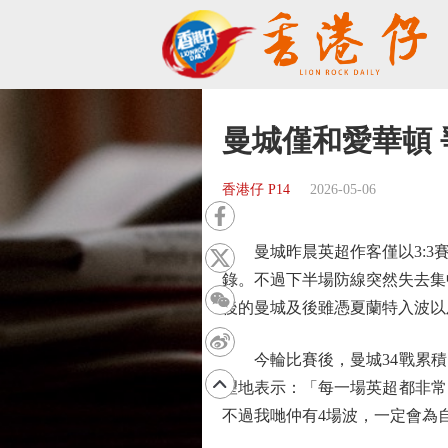
曼城僅和愛華頓 
香港仔 P14
2026-05-06
曼城昨晨英超作客僅以3:3賽
錄。不過下半場防線突然失去集
後的曼城及後雖憑夏蘭特入波以
今輪比賽後，曼城34戰累積7
望地表示：「每一場英超都非常
不過我哋仲有4場波，一定會為