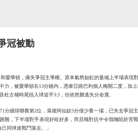
爭冠被動
和愛華頓，痛失爭冠主導權。原本氣勢如虹的曼城上半場表現
中力，被愛華頓在13分鐘內，憑泰亞路巴利個人梅開二度，加上積
及杜古補時尾段入球追平3:3，但依然難逃失分命運。
1分續排聯賽第2位，落後阿仙奴5分僅少賽一場，已失去爭冠
困難，下半場對手表現好咗好多，而且喺對抗中令我哋陷於苦
自己同球迷戰鬥落去。」