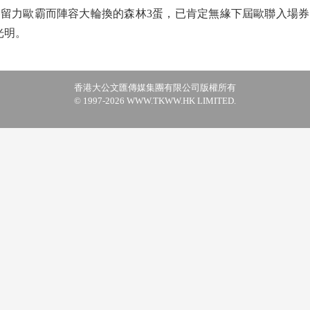
歐霸而陣容大輪換的森林3蛋，已肯定無緣下屆歐聯入場券；
光明。
香港大公文匯傳媒集團有限公司版權所有
© 1997-2026 WWW.TKWW.HK LIMITED.