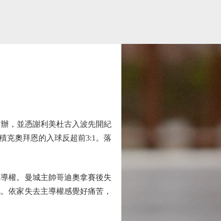
對辦，並憑謝利美杜古入波先開紀
克奧拜恩的入球反超前3:1。落
主導權。曼城主帥哥迪奧拿賽後失
戰。依家失去主導權感覺好痛苦，