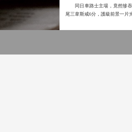
同日車路士主場，竟然慘吞留力
尾三韋斯咸6分，護級前景一片