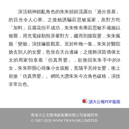
演活精神錯亂角色的朱朱頻頻流露出「過分羨慕」
的目光令人心寒。之後她誘騙莊思敏返家，氹對方吃
「加料」豆腐花但不成功，朱朱惟有乘莊思敏不備施以
偷襲，用充電線勒頸弄暈對方，繼而剖腹取嬰，朱朱瘋
癲「變臉」演技嚇親觀眾。至於昨晚一集，朱朱於醫院
搶去別人的女嬰，危坐在天台邊緣；之後飾演苗僑偉太
太的周家怡拿着「仿真男嬰」，欲換回朱朱手中的B
女，朱朱即開心得像小女孩般，竟隨手丟掉女嬰，衝上
前搶「仿真男嬰」。網民大讚朱朱今次角色破格，演技
非常出色。
讀大公報PDF版面
香港大公文匯傳媒集團有限公司版權所有
© 1997-2026 WWW.TKWW.HK LIMITED.