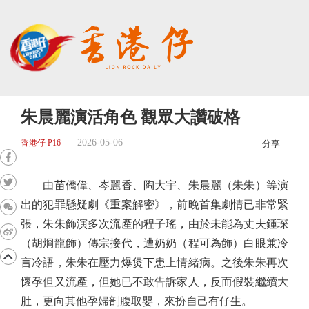
朱晨麗演活角色 觀眾大讚破格
2026-05-06
香港仔 P16
分享
由苗僑偉、岑麗香、陶大宇、朱晨麗（朱朱）等演
出的犯罪懸疑劇《重案解密》，前晚首集劇情已非常緊
張，朱朱飾演多次流產的程子瑤，由於未能為丈夫鍾琛
（胡烱龍飾）傳宗接代，遭奶奶（程可為飾）白眼兼冷
言冷語，朱朱在壓力爆煲下患上情緒病。之後朱朱再次
懷孕但又流產，但她已不敢告訴家人，反而假裝繼續大
肚，更向其他孕婦剖腹取嬰，來扮自己有仔生。