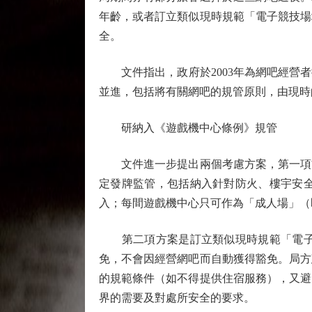
年齡，或者訂立類似現時規範「電子競技場
全。
文件指出，政府於2003年為網吧經營者
並進，包括將有關網吧的規管原則，由現時
研納入《遊戲機中心條例》規管
文件進一步提出兩個考慮方案，第一項方
定發牌監管，包括納入針對防火、樓宇安
入；每間遊戲機中心只可作為「成人場」（
第二項方案是訂立類似現時規範「電子競
免，不會因經營網吧而自動獲得豁免。局方
的規範條件（如不得提供住宿服務），又避
界的需要及對處所安全的要求。