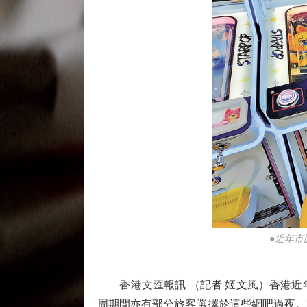
●近年市
香港文匯報訊 （記者 姬文風）香港近
周期間亦有部分旅客選擇於這些網吧過夜。