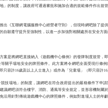
地」的制度，讓政府可通過審批和施加合適的規範條件作出規
推出《互聯網電腦服務中心經營者守則》，但現時網吧除了提
的自願遵守提升至強制性，以進一步加強對相關處所在安全方面
案是將網吧直接納入《遊戲機中心條例》的發牌制度規管，即
全等關乎場地安全的牌照條件。此方案將令網吧全面受現行條例
即只容許16歲及以上人士進入）或作為「兒童場」（即只容許1
技場地」的制度，讓網吧在符合政府提出的嚴格條件下申請
建議網吧須符合樓宇、消防、通風等安全規定，並形容機制屬
免沿用針對傳統遊戲機中心的牌照條件，例如對進場人士的年