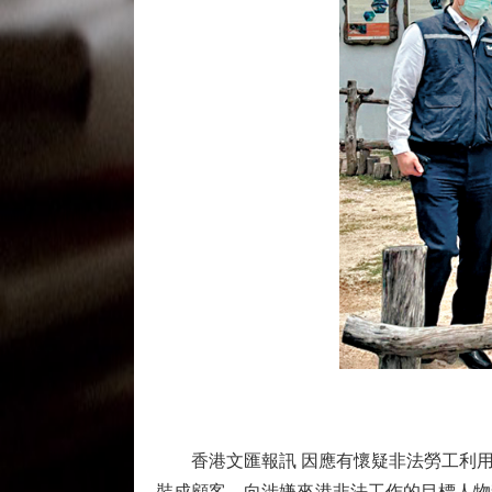
香港文匯報訊 因應有懷疑非法勞工利用
裝成顧客，向涉嫌來港非法工作的目標人物