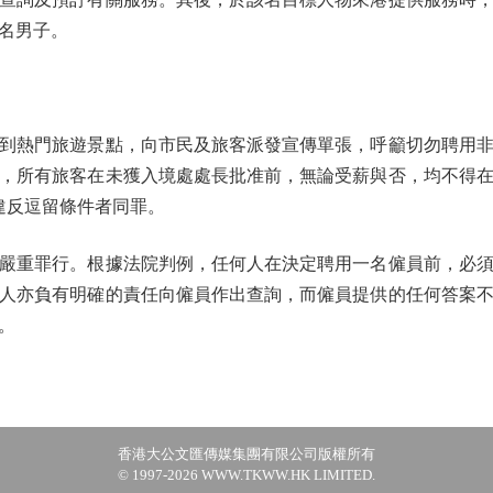
名男子。
熱門旅遊景點，向市民及旅客派發宣傳單張，呼籲切勿聘用非
，所有旅客在未獲入境處處長批准前，無論受薪與否，均不得
違反逗留條件者同罪。
重罪行。根據法院判例，任何人在決定聘用一名僱員前，必須
人亦負有明確的責任向僱員作出查詢，而僱員提供的任何答案
。
香港大公文匯傳媒集團有限公司版權所有
© 1997-2026 WWW.TKWW.HK LIMITED.