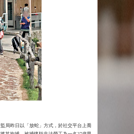
監局昨日以「放蛇」方式，於社交平台上喬
將其拘捕。被捕懷疑非法勞工為一名27歲男