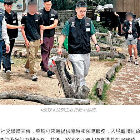
●懷疑非法勞工在行動中被捕。
社交媒體宣傳，聲稱可來港提供導遊和領隊服務，入境處聯同旅
查詢及預訂有關服務。其後，於該名目標人物來港提供服務時，