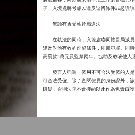
子，入境處將考慮以違反逗留條件罪起訴該
無論有否受薪皆屬違法
在執法的同時，入境處聯同旅監局派員到
違反對他有效的逗留條件，即屬犯罪。同時
高罰款5萬元及監禁兩年。協助及教唆他人
發言人強調，僱用不可合法受僱的人是嚴
可合法受僱。除了查閱僱員的身份證外，該
懷疑，否則法院不會接納以此作為免責辯護