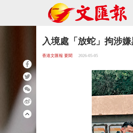
入境處「放蛇」拘涉嫌
香港文匯報 要聞
2026-05-05