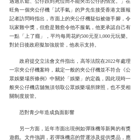
遇過爪鬆、公仔跌到死位而不能夾出公仔的情況。」在
旺角一個夾公仔機「試手氣」的尹先生接受香港文匯報
記者訪問時指出，市面上的夾公仔機疑似被做手腳，令
玩家難中獎，但愈是難愈令他不服氣，他更承認自己有
一點「上了癮」，平均每周花約500元至1,000元玩樂。
對於日後政府擬加強規管，他表示支持。
政府提交立法會文件指出，高等法院在2022年處理
一宗夾公仔機案時，裁定一般的夾公仔機並不符合《公
眾娛樂場所條例》中關於「娛樂」的定義，因此現時一
般夾公仔機店舖無須領取公眾娛樂場所牌照，也不受相
關制度規管。
恐對青少年造成負面影響
另一方面，近年市面出現例如彈珠機等新興的有獎
遊戲。文件強調，若彈珠機店的營運涉及提供獎品，應