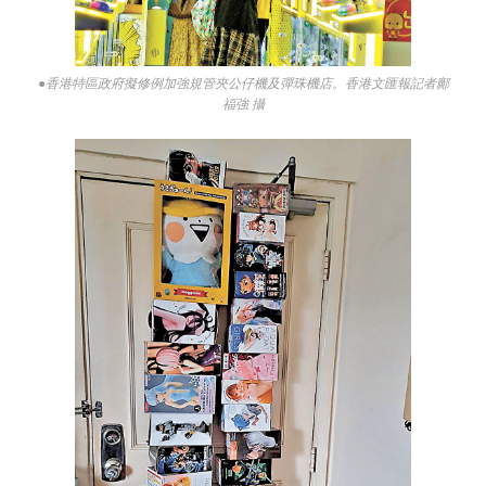
●香港特區政府擬修例加強規管夾公仔機及彈珠機店。香港文匯報記者鄺
福強 攝