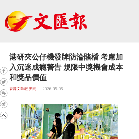
港研夾公仔機發牌防淪賭檔 考慮加
入沉迷成癮警告 規限中獎機會成本
和獎品價值
2026-05-05
香港文匯報 要聞