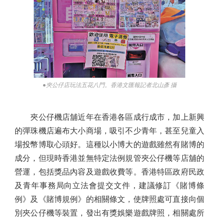
●夾公仔店玩法五花八門。香港文匯報記者北山彥 攝
夾公仔機店舖近年在香港各區成行成市，加上新興
的彈珠機店遍布大小商場，吸引不少青年，甚至兒童入
場投幣博取心頭好。這種以小博大的遊戲雖然有賭博的
成分，但現時香港並無特定法例規管夾公仔機等店舖的
營運，包括獎品內容及遊戲收費等。香港特區政府民政
及青年事務局向立法會提交文件，建議修訂《賭博條
例》及《賭博規例》的相關條文，使牌照處可直接向個
別夾公仔機等裝置，發出有獎娛樂遊戲牌照，相關處所