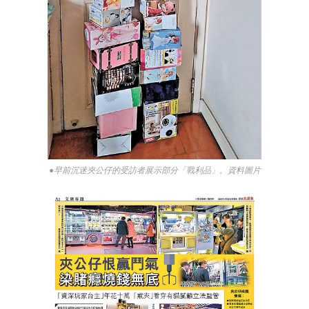
●早前沉迷夾公仔的受訪者展示部分「戰利品」。資料圖片