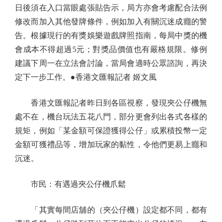
日後須在入口當眼處張貼告示，局方亦會考慮配合法例
修改而加入其他發牌條件，例如加入有關沉迷成癮的警
告。根據現行的有獎娛樂遊戲牌照指南，每局中獎的機
會成本不得超過5元；對獎品價值也有嚴格規限。修例
建議下周一在立法會討論，當局會適時公眾諮詢，再決
定下一步工作。●香港文匯報記者 姬文風
香港文匯報記者昨日到各區視察，發現夾公仔機無
處不在，機台玩法五花八門，部分更會列出各式各樣的
規矩，例如「某金額可保證獲得公仔」或累積投幣一定
金額可獲禮品等，增加玩家的黏性，令他們更易上癮和
沉迷。
市民：有遇過夾公仔機爪鬆
「其實每間店舖的（夾公仔機）設定都不同，都有