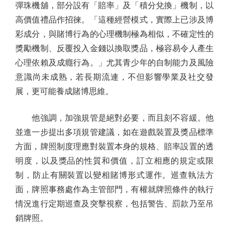
彈珠機舖，部分設有「賠率」及「積分兌換」機制，以
高價值禮品作招徠。「這種經營模式，實際上已涉及博
彩成分，與賭博行為的心理機制極為相似，不確定性的
獎勵機制、反覆投入金錢以換取獎品，極容易令人產生
心理依賴及成癮行為。」尤其青少年的自制能力及風險
意識尚未成熟，若長期流連，不但影響學業及社交發
展，更可能養成賭博思維。
他強調，加強規管是絕對必要，而且刻不容緩。他
並進一步提出多項規管建議，如在遊戲裝置及獎品標準
方面，牌照制度理應對裝置本身的規格、賠率設置的透
明度，以及獎品的性質和價值，訂立相應的規定或限
制，防止有關裝置以變相賭博形式運作。巡查執法方
面，牌照事務處作為主管部門，有權就牌照條件的執行
情況進行定期巡查及突擊視察，包括警告、罰款乃至吊
銷牌照。