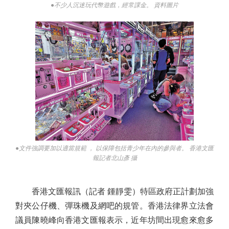
●不少人沉迷玩代幣遊戲，經常課金。 資料圖片
●文件強調要加以適當規範 ， 以保障包括青少年在內的參與者。 香港文匯
報記者北山彥 攝
香港文匯報訊（記者 鍾靜雯）特區政府正計劃加強
對夾公仔機、彈珠機及網吧的規管。香港法律界立法會
議員陳曉峰向香港文匯報表示，近年坊間出現愈來愈多