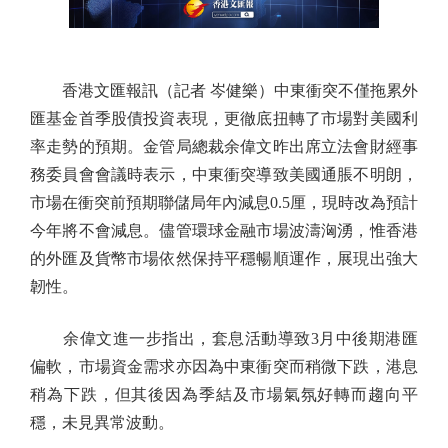
香港文匯報訊（記者 岑健樂）中東衝突不僅拖累外
匯基金首季股債投資表現，更徹底扭轉了市場對美國利
率走勢的預期。金管局總裁余偉文昨出席立法會財經事
務委員會會議時表示，中東衝突導致美國通脹不明朗，
市場在衝突前預期聯儲局年內減息0.5厘，現時改為預計
今年將不會減息。儘管環球金融市場波濤洶湧，惟香港
的外匯及貨幣市場依然保持平穩暢順運作，展現出強大
韌性。
余偉文進一步指出，套息活動導致3月中後期港匯
偏軟，市場資金需求亦因為中東衝突而稍微下跌，港息
稍為下跌，但其後因為季結及市場氣氛好轉而趨向平
穩，未見異常波動。