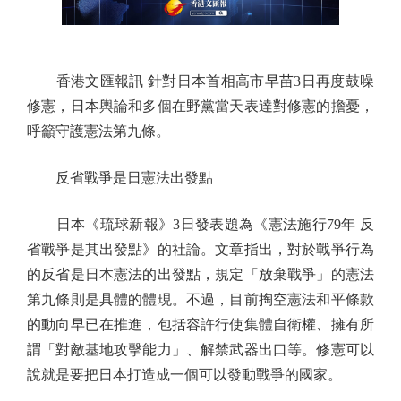
香港文匯報訊 針對日本首相高市早苗3日再度鼓噪
修憲，日本輿論和多個在野黨當天表達對修憲的擔憂，
呼籲守護憲法第九條。
反省戰爭是日憲法出發點
日本《琉球新報》3日發表題為《憲法施行79年 反
省戰爭是其出發點》的社論。文章指出，對於戰爭行為
的反省是日本憲法的出發點，規定「放棄戰爭」的憲法
第九條則是具體的體現。不過，目前掏空憲法和平條款
的動向早已在推進，包括容許行使集體自衛權、擁有所
謂「對敵基地攻擊能力」、解禁武器出口等。修憲可以
說就是要把日本打造成一個可以發動戰爭的國家。