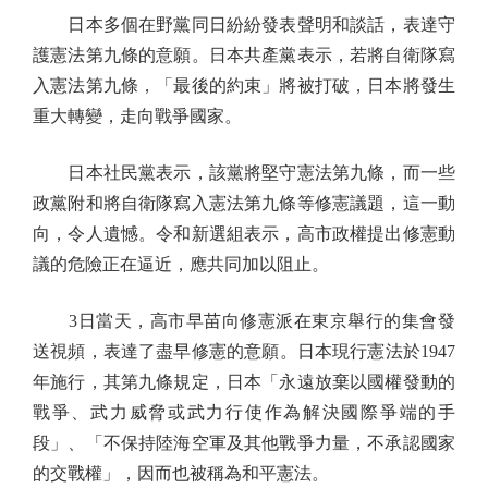
日本多個在野黨同日紛紛發表聲明和談話，表達守
護憲法第九條的意願。日本共產黨表示，若將自衛隊寫
入憲法第九條，「最後的約束」將被打破，日本將發生
重大轉變，走向戰爭國家。
日本社民黨表示，該黨將堅守憲法第九條，而一些
政黨附和將自衛隊寫入憲法第九條等修憲議題，這一動
向，令人遺憾。令和新選組表示，高市政權提出修憲動
議的危險正在逼近，應共同加以阻止。
3日當天，高市早苗向修憲派在東京舉行的集會發
送視頻，表達了盡早修憲的意願。日本現行憲法於1947
年施行，其第九條規定，日本「永遠放棄以國權發動的
戰爭、武力威脅或武力行使作為解決國際爭端的手
段」、「不保持陸海空軍及其他戰爭力量，不承認國家
的交戰權」，因而也被稱為和平憲法。