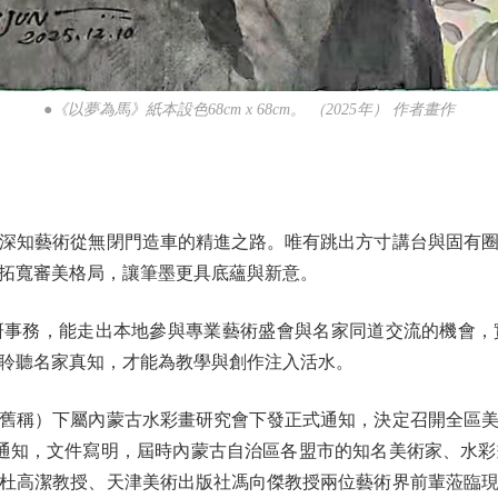
●《以夢為馬》紙本設色68cm x 68cm。 （2025年） 作者畫作
知藝術從無閉門造車的精進之路。唯有跳出方寸講台與固有圈
拓寬審美格局，讓筆墨更具底蘊與新意。
務，能走出本地參與專業藝術盛會與名家同道交流的機會，
聆聽名家真知，才能為教學與創作注入活水。
舊稱）下屬內蒙古水彩畫研究會下發正式通知，決定召開全區
通知，文件寫明，屆時內蒙古自治區各盟市的知名美術家、水
杜高潔教授、天津美術出版社馮向傑教授兩位藝術界前輩蒞臨