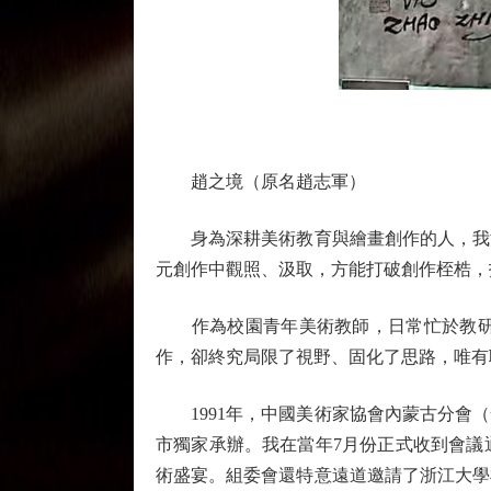
趙之境（原名趙志軍）
身為深耕美術教育與繪畫創作的人，我深
元創作中觀照、汲取，方能打破創作桎梏，
作為校園青年美術教師，日常忙於教研事
作，卻終究局限了視野、固化了思路，唯有
1991年，中國美術家協會內蒙古分會（
市獨家承辦。我在當年7月份正式收到會議
術盛宴。組委會還特意遠道邀請了浙江大學