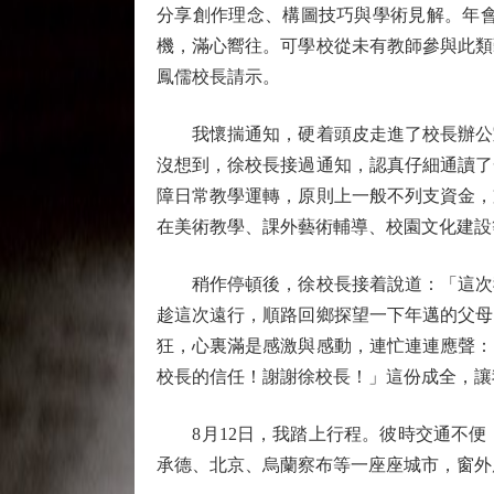
分享創作理念、構圖技巧與學術見解。年
機，滿心嚮往。可學校從未有教師參與此類
鳳儒校長請示。
我懷揣通知，硬着頭皮走進了校長辦公室
沒想到，徐校長接過通知，認真仔細通讀了
障日常教學運轉，原則上一般不列支資金，
在美術教學、課外藝術輔導、校園文化建設
稍作停頓後，徐校長接着說道：「這次我
趁這次遠行，順路回鄉探望一下年邁的父母
狂，心裏滿是感激與感動，連忙連連應聲：
校長的信任！謝謝徐校長！」這份成全，讓
8月12日，我踏上行程。彼時交通不便
承德、北京、烏蘭察布等一座座城市，窗外