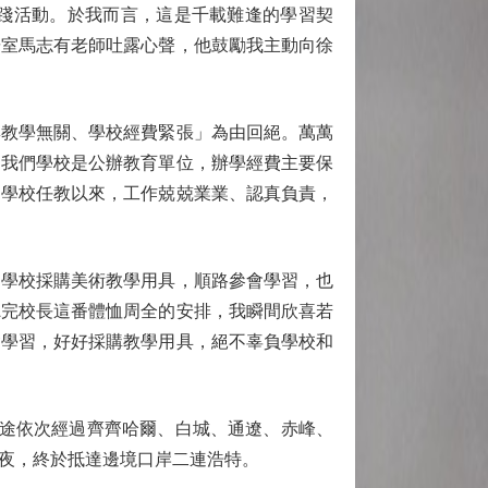
踐活動。於我而言，這是千載難逢的學習契
研室馬志有老師吐露心聲，他鼓勵我主動向徐
教學無關、學校經費緊張」為由回絕。萬萬
「我們學校是公辦教育單位，辦學經費主要保
到學校任教以來，工作兢兢業業、認真負責，
學校採購美術教學用具，順路參會學習，也
聽完校長這番體恤周全的安排，我瞬間欣喜若
會學習，好好採購教學用具，絕不辜負學校和
途依次經過齊齊哈爾、白城、通遼、赤峰、
夜，終於抵達邊境口岸二連浩特。