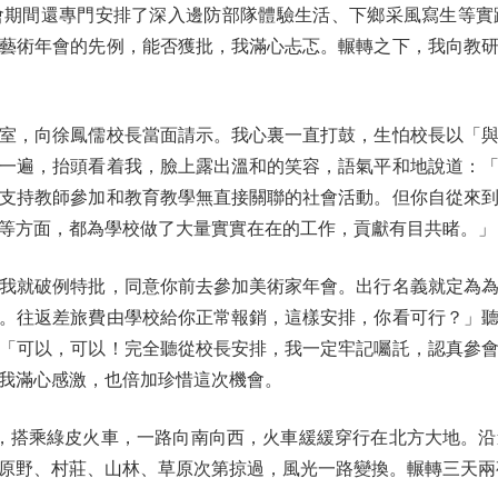
會期間還專門安排了深入邊防部隊體驗生活、下鄉采風寫生等實
藝術年會的先例，能否獲批，我滿心忐忑。輾轉之下，我向教
，向徐鳳儒校長當面請示。我心裏一直打鼓，生怕校長以「與
一遍，抬頭看着我，臉上露出溫和的笑容，語氣平和地說道：
支持教師參加和教育教學無直接關聯的社會活動。但你自從來
等方面，都為學校做了大量實實在在的工作，貢獻有目共睹。」
就破例特批，同意你前去參加美術家年會。出行名義就定為為
。往返差旅費由學校給你正常報銷，這樣安排，你看可行？」
「可以，可以！完全聽從校長安排，我一定牢記囑託，認真參
我滿心感激，也倍加珍惜這次機會。
，搭乘綠皮火車，一路向南向西，火車緩緩穿行在北方大地。沿
原野、村莊、山林、草原次第掠過，風光一路變換。輾轉三天兩