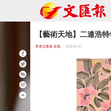
【藝術天地】二連浩特
香港文匯報 采風
2026-05-05