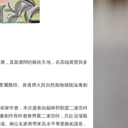
層，直面廣闊的藝術天地，在高端展覽與多
實屬難得。身邊煙火與自然風物雖能滋養創
美術家年會，本次盛會由錫林郭勒盟二連浩特
彩畫創作骨幹都會齊聚二連浩特，共赴這場藝
現場。兩位名家將帶來高水平專業藝術講座，