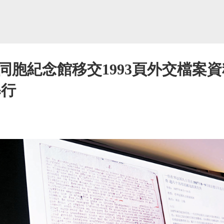
同胞紀念館移交1993頁外交檔案資
暴行