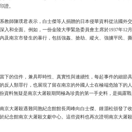
印證。
教師陳璞君表示，白士傑等人捐贈的日本侵華資料從法國外交
入和全面。例如，一份金陵大學緊急委員會主席於1937年12月
內及南京市發生的暴行，包括強姦、搶劫、縱火、強擄平民、
下的信件，兼具即時性、真實性與連續性，每起事件的細節具
的反人類罪行，也展現了留在南京的外國人士在極端危險下的
份資料無疑是南京大屠殺期間極為珍貴的第一手史料，是揭露戰
京大屠殺遇難同胞紀念館館長周峰向白士傑、鍾灝松頒發了收
於紀念館南京大屠殺文獻中心。這些資料也再次證明南京大屠