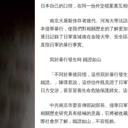
日本自己的口徑，在同一份外交檔案裏互相
南京大屠殺倖存者後代、河海大學法語系
本侵華暴行，使我們對相關歷史的了解更加深
逐日記錄了日軍進城後在金陵大學、安全區
直指日軍的暴行事實。
寫於暴行發生時 鐵證如山
「不同於事後回憶，這些寫於暴行發生當
鐵證。」陳璞君說，這些信件既見證了日軍
日方交涉，甚至冒着生命危險保護婦女。這
中共南京市委宣傳部副部長、侵華日軍南
相關歷史研究具有積極的意義，它將被收藏
際社會所了解，鐵證如山，不容抵賴。