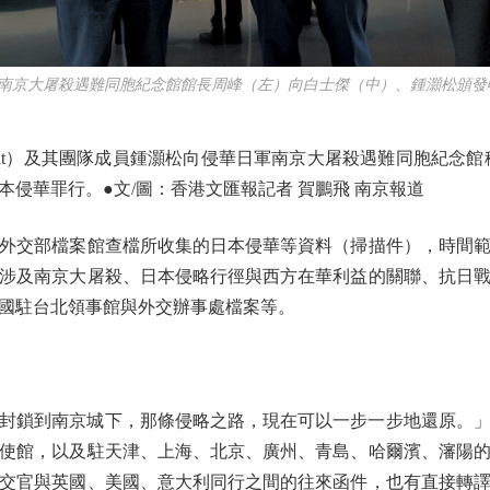
軍南京大屠殺遇難同胞紀念館館長周峰（左）向白士傑（中）、鍾灝松頒發
Ratat）及其團隊成員鍾灝松向侵華日軍南京大屠殺遇難同胞紀念館移
侵華罪行。●文/圖：香港文匯報記者 賀鵬飛 南京報道
部檔案館查檔所收集的日本侵華等資料（掃描件），時間範圍從1
涉及南京大屠殺、日本侵略行徑與西方在華利益的關聯、抗日戰爭
國駐台北領事館與外交辦事處檔案等。
鎖到南京城下，那條侵略之路，現在可以一步一步地還原。」
使館，以及駐天津、上海、北京、廣州、青島、哈爾濱、瀋陽
交官與英國、美國、意大利同行之間的往來函件，也有直接轉