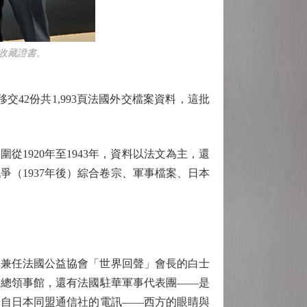
收藏證書。
交42份共1,993頁法國外交檔案資料，這批
920年至1943年，資料以法文為主，還
（1937年後）綜合卷宗、軍事檔案、日本
兼任法國公益協會「世界回聲」會長的白士
的總領事館，還有法國駐華軍事代表團——是
譯自日本同盟通信社的電訊——西方的眼睛與