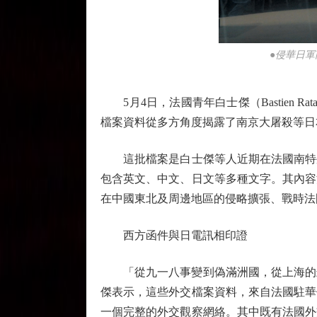
●侵華日
5月4日，法國青年白士傑（Bastien 
檔案資料從多方角度揭露了南京大屠殺等日本
這批檔案是白士傑等人近期在法國南特外交
包含英文、中文、日文等多種文字。其內容
在中國東北及周邊地區的侵略擴張、戰時法
西方函件與日電訊相印證
「從九一八事變到偽滿洲國，從上海的封
傑表示，這些外交檔案資料，來自法國駐華
一個完整的外交觀察網絡。其中既有法國外