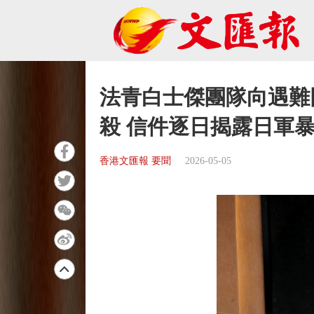
法青白士傑團隊向遇難
殺 信件逐日揭露日軍
香港文匯報 要聞
2026-05-05