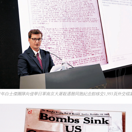
青年白士傑團隊向侵華日軍南京大屠殺遇難同胞紀念館移交1,993頁外交檔