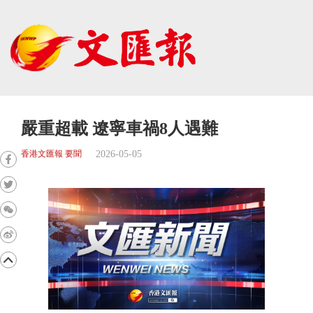
嚴重超載 遼寧車禍8人遇難
2026-05-05
香港文匯報 要聞