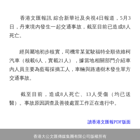
香港文匯報訊 綜合新華社及央視4日報道，5月3
日，丹東境內發生一起交通事故，截至目前已造成8人
死亡。
經與屬地初步核實，司機常某駕駛福特全順依維柯
汽車（核載6人，實載21人），據當地相關部門介紹車
內人員主要為藍莓採摘工人，車輛與路邊樹木發生單方
交通事故。
截至目前，造成8人死亡、13人受傷（均已送
醫）。事故原因調查及善後處置工作正在進行中。
讀香港文匯報PDF版面
香港大公文匯傳媒集團有限公司版權所有