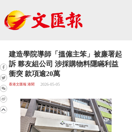
建造學院導師「搵僱主笨」被廉署起
訴 夥友組公司 涉採購物料隱瞞利益
衝突 款項逾20萬
2026-05-05
香港文匯報 港聞