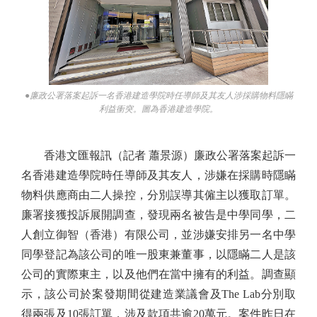
●廉政公署落案起訴一名香港建造學院時任導師及其友人涉採購物料隱瞞
利益衝突。圖為香港建造學院。
香港文匯報訊（記者 蕭景源）廉政公署落案起訴一
名香港建造學院時任導師及其友人，涉嫌在採購時隱瞞
物料供應商由二人操控，分別誤導其僱主以獲取訂單。
廉署接獲投訴展開調查，發現兩名被告是中學同學，二
人創立御智（香港）有限公司，並涉嫌安排另一名中學
同學登記為該公司的唯一股東兼董事，以隱瞞二人是該
公司的實際東主，以及他們在當中擁有的利益。調查顯
示，該公司於案發期間從建造業議會及The Lab分別取
得兩張及10張訂單，涉及款項共逾20萬元。案件昨日在