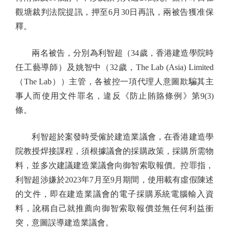
觀塘裁判法院提訊，押至6月30日再訊，兩被告獲准保
釋。
兩名被告，分別為利智超（34歲，香港建造學院時
任工藝導師）及姚智中（32歲，The Lab (Asia) Limited
（The Lab））主管，各被控一項代理人意圖欺騙其主
事人而使用文件罪名，違反《防止賄賂條例》第9(3)
條。
利智超於案發時受僱於建造業議會，在香港建造學
院教授焊接課程，須根據議會的採購政策，採購所需物
料，並多次建議建造業議會向御智索取報價。控罪指，
利智超涉嫌於2023年7月至9月期間，使用載有虛假陳述
的文件，即在建造業議會的電子採購系統電腦輸入資
料，訛稱自己就推薦向御智索取報價並無任何利益衝
突，意圖誤導建造業議會。