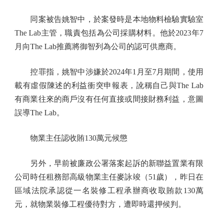
同案被告姚智中，於案發時是本地物料檢驗實驗室
The Lab主管，職責包括為公司採購材料。他於2023年7
月向The Lab推薦將御智列為公司的認可供應商。
控罪指，姚智中涉嫌於2024年1月至7月期間，使用
載有虛假陳述的利益衝突申報表，訛稱自己與The Lab
有商業往來的商戶沒有任何直接或間接財務利益，意圖
誤導The Lab。
物業主任認收賄130萬元候懲
另外，早前被廉政公署落案起訴的新聯益置業有限
公司時任租務部高級物業主任麥詠竣（51歲），昨日在
區域法院承認從一名裝修工程承辦商收取賄款130萬
元，就物業裝修工程優待對方，遭即時還押候判。