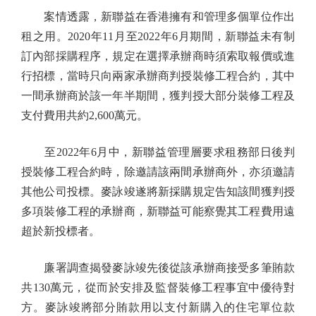
案情透露，新聯益在香港擁有和管理多個單位作出
租之用。2020年11月至2022年6月期間，新聯益未有制
訂內部採購程序，規定在選擇承辦商時須索取報價或進
行招標，當時只向兩家承辦商判授裝修工程合約，其中
一間承辦商於該一年半期間，獲判授大部分裝修工程及
支付費用共約2,600萬元。
至2022年6月中，新聯益管理層要求租務部日後判
授裝修工程合約時，除邀請該兩間承辦商外，亦須邀請
其他公司投標。麥詠竣遂將新採購規定告知該間獲判授
多項裝修工程的承辦商，新聯益可能察覺其工程費用遠
超於新投標者。
廉署調查揭發麥詠竣先後從該承辦商接受多筆賄款
共130萬元，從而於安排及監督裝修工程事宜中優待對
方。麥詠竣將部分賄款用以支付新購入的住宅單位款