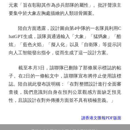
元素「旨在彰顯其作為步兵部隊的屬性」。批評聲浪主
要集中於大象左胸處描繪的人類頭骨圖案。
陸自方面透露，設計圖由第4中隊的一名隊員利用C
hatGPT生成，該隊員通過輸入「大象」「猛獁象」「酷
炫」「藍色火焰」「擬人化」以及「自衛隊」等提示詞
向人工智能發出指令，從而生成了這一設計方案。
截至本月3日，該聯隊已刪除了那條展示標誌的帖
子。在2日的一條帖文中，該聯隊宣布將停止使用該標
誌。陸自就此發布說明稱：「在對整體設計進行全面審
查後，我們意識到自身在預判公眾觀感方面缺乏預見
性，且該設計在對外傳播方面並不具有積極意義。」
讀香港文匯報PDF版面