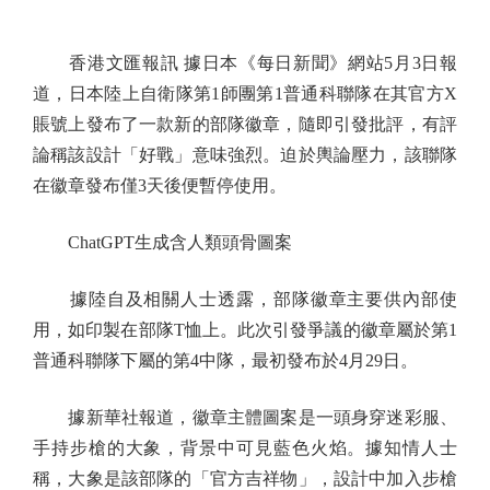
香港文匯報訊 據日本《每日新聞》網站5月3日報
道，日本陸上自衛隊第1師團第1普通科聯隊在其官方X
賬號上發布了一款新的部隊徽章，隨即引發批評，有評
論稱該設計「好戰」意味強烈。迫於輿論壓力，該聯隊
在徽章發布僅3天後便暫停使用。
ChatGPT生成含人類頭骨圖案
據陸自及相關人士透露，部隊徽章主要供內部使
用，如印製在部隊T恤上。此次引發爭議的徽章屬於第1
普通科聯隊下屬的第4中隊，最初發布於4月29日。
據新華社報道，徽章主體圖案是一頭身穿迷彩服、
手持步槍的大象，背景中可見藍色火焰。據知情人士
稱，大象是該部隊的「官方吉祥物」，設計中加入步槍