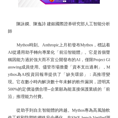
陳詠嫻、陳逸詩 建銀國際證券研究部人工智能分析
師
Mythos時刻。Anthropic上月初發布Mythos，標誌着
AI從通用助手轉向專業化「前沿智能體」。它是首個聲
稱因能力過於強大而不宜公開發布的AI，僅限Project Gl
asswing成員使用。儘管市場擔憂「資本支出過剩」，M
ythos為AI投資回報率提供了「缺失環節」：高推理變
現。它在數小時內解決數十年未解的軟件漏洞，證明其
500%的定價溢價合理─企業願為能直接保護業績的「前
沿」推理能力付費。
從助手到自主智能體的跨越。Mythos專為高風險軟
件工程和防禦性網絡安全優化。在SWE-bench Verified測