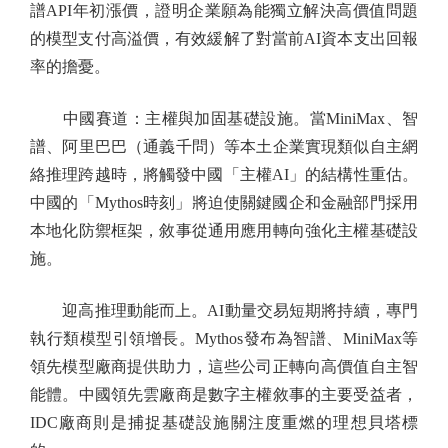
譜API年初漲價，證明企業願為能獨立解決高價值問題
的模型支付高溢價，有效緩解了對當前AI資本支出回報
率的擔憂。
中國賽道：主權與加固基礎設施。當MiniMax、智
譜、阿里巴巴（通義千問）等本土企業實現類似自主網
絡推理跨越時，將觸發中國「主權AI」的結構性重估。
中國的「Mythos時刻」將迫使關鍵國企和金融部門採用
本地化防禦框架，敘事從通用應用轉向強化主權基礎設
施。
迎高推理動能而上。AI動量交易短期將持續，專門
執行類模型引領增長。Mythos發布為智譜、MiniMax等
領先模型廠商提供助力，這些公司正轉向高價值自主智
能體。中國領先雲廠商是數字主權敘事的主要受益者，
IDC廠商則是捕捉基礎設施關注度重燃的理想貝塔標