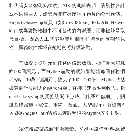
和代碼安全強化熟練度。AISI的測試表明，防禦性審計
成本結構巨大，優勢向擁有雄厚詞元預算的公司傾斜。
Project Glasswing成員（如CrowdStrike、Palo Alto Networ
ks）成為防禦堆棧中不可替代的內聯層，而非被競爭取
代目標。因為人工智能影響利潤率和增長的長期預見
性，廣義軟件領域在短期內將持續波動。
雲板塊：從詞元到任務的倍數效應。標準聊天消耗
約500個詞元，而Mythos驅動的網絡智能體每個任務消
耗5萬－10萬+個詞元，擴大了100－200倍。Mythos將佔
據雲商計算能力的更大份額，直接加速高毛利收入。Pr
oject Glasswing的受控訪問正形成「雙層互聯網」，關
鍵基礎設施（電信、電網、石油、大型銀行）有望向A
WS和Google Cloud遷移以獲取受限的Mythos安全封裝。
定價權證據緩解市場擔憂。Mythos溢價500%及智