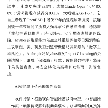
試中，其成功率達93.9%，遠超Claude Opus 4.6的80.
8%；漏洞複現測試得分83.1%，大幅領先GPT-5.4。它
自主發現了OpenBSD中潛伏27年的遠程崩潰漏洞，該漏
洞幾十年來避開了所有人類專家和自動掃描器，標誌着
「非顯性邏輯推理」時代到來。安全屏障應對網絡風
險。Mythos的飛躍能力催生全球重新評估零日漏洞和自
主攻擊鏈。美、英及亞洲監管機構將其歸類為「數字主
權風險」。Anthropic將Mythos置於Project Glasswing的受
限訪問下，形成「保險箱」模式，確保最強推理引擎僅
作為防禦資產，將安全轉化為高毛利功能而非監管負
擔。
AI智能體正帶來顛覆性影響
軟件行業：從賬號向智能體護城河轉型。AI智能體
工作流正顛覆傳統賬號制商業模式，競爭轉向詞元預算