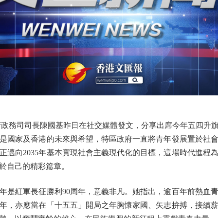
政務司司長陳國基昨日在社交媒體發文，分享出席今年五四升旗
是國家及香港的未來與希望，特區政府一直將青年發展置於社
正邁向2035年基本實現社會主義現代化的目標，這場時代進程
於自己的精彩篇章。
是紅軍長征勝利90周年，意義非凡。她指出，逾百年前熱血青
年，亦應當在「十五五」開局之年胸懷家國、矢志拚搏，接續