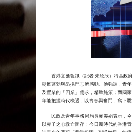
香港文匯報訊（記者 朱欣欣）特區政府
朝氣蓬勃與昂揚鬥志所感動。他強調，青年
及置業的「四業」需求，精準施策；而國家
年能把握時代機遇，以青春與奮鬥，寫下屬
民政及青年事務局局長麥美娟表示，今年
以赤子之心救亡圖存；今日新時代的香港青