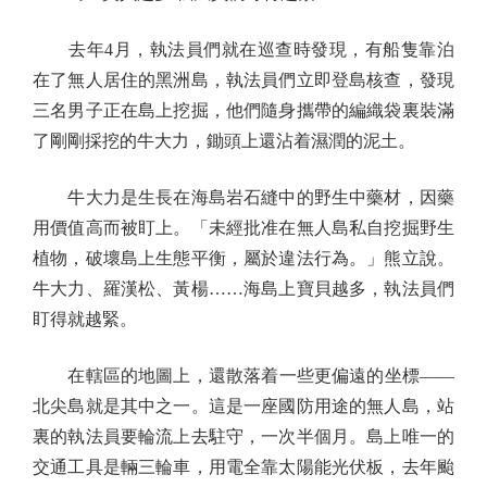
去年4月，執法員們就在巡查時發現，有船隻靠泊
在了無人居住的黑洲島，執法員們立即登島核查，發現
三名男子正在島上挖掘，他們隨身攜帶的編織袋裏裝滿
了剛剛採挖的牛大力，鋤頭上還沾着濕潤的泥土。
牛大力是生長在海島岩石縫中的野生中藥材，因藥
用價值高而被盯上。「未經批准在無人島私自挖掘野生
植物，破壞島上生態平衡，屬於違法行為。」熊立說。
牛大力、羅漢松、黃楊……海島上寶貝越多，執法員們
盯得就越緊。
在轄區的地圖上，還散落着一些更偏遠的坐標——
北尖島就是其中之一。這是一座國防用途的無人島，站
裏的執法員要輪流上去駐守，一次半個月。島上唯一的
交通工具是輛三輪車，用電全靠太陽能光伏板，去年颱