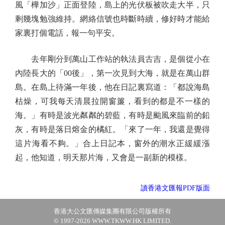
風「樺加沙」正面登陸，島上的光伏板被吹走大半，只
剩幾塊勉強維持。網絡信號也時斷時續，修好時才能給
家裏打個電話，報一句平安。
去年剛分到萬山工作站的執法員古吉，是個從小在
內陸長大的「00後」，第一次見到大海，就是在萬山群
島。在島上待滿一年後，他在日記裏寫道：「都說海島
枯燥，可我每天清晨拉開窗簾，看到的都是不一樣的
海。」有時是波光粼粼的碧藍，有時是颱風來臨前的鉛
灰，有時是落日熔金的橘紅。「來了一年，我還是覺得
這片海看不夠。」合上日記本，窗外的潮水正緩緩漲
起，他知道，明天那片海，又會是一副新的模樣。
讀香港文匯報PDF版面
香港大公文匯傳媒集團有限公司版權所有
© 1997-2026 WWW.TKWW.HK LIMITED.