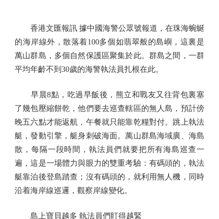
香港文匯報訊 據中國海警公眾號報道，在珠海蜿蜒
的海岸線外，散落着100多個如翡翠般的島嶼，這裏是
萬山群島，多個自然保護區聚集於此。群島之間，一群
平均年齡不到30歲的海警執法員扎根在此。
早晨8點，吃過早飯後，熊立和戰友又往背包裏塞
了幾包壓縮餅乾，他們要去巡查轄區的無人島，預計傍
晚五六點才能返航，午餐就只能靠乾糧對付。跳上執法
艇，發動引擎，艇身刺破海面。萬山群島海域廣、海島
散，每隔一段時間，執法員們就要把所有海島巡查一
遍，這是一場體力與眼力的雙重考驗：有碼頭的，執法
艇靠泊後登島踏查；沒有碼頭的，就利用無人機，同時
沿着海岸線巡邏，觀察岸線變化。
島上寶貝越多 執法員們盯得越緊