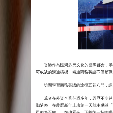
香港作為匯聚多元文化的國際都會，孕育
可或缺的溝通橋樑，精通商務英語不僅是職
坊間學習商務英語的途徑五花八門，課本
筆者在外資企業任職多年，經歷不少跨文
鄉隨俗，在農曆新年上班第一天就主動派「
司頗為不解——在他看來，正餐後一杯咖啡