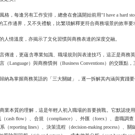
有工作安排，總會在會議開始前用"I have a hard stop
」的工作邊界，又不失禮貌，比繁瑣解釋更符合商務場景的效率要
人情溫度，亦揭示了文化習慣與商務表達的深度交融。
傳達，更蘊含專業知識、職場規則與表達技巧，這正是商務英
語言（Language）與商務慣例（Business Conventions）
納為掌握商務英語的「三大關鍵」，逐一拆解其內涵與實踐要
業本質的理解，這是年輕人初入職場的首要挑戰。它默認使用
（cash flow）、合規（compliance）、外匯（forex）、盡職調
g lines）、決策流程（decision-making process）、關鍵績效指