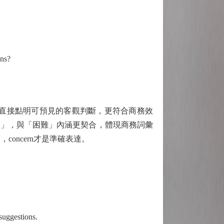
ons?
e may"直接點明可預見的客觀判斷，更符合商務效
解事項」，與「困難」內涵更契合，體現商務詞彙
concern才是準確表達。
uggestions.