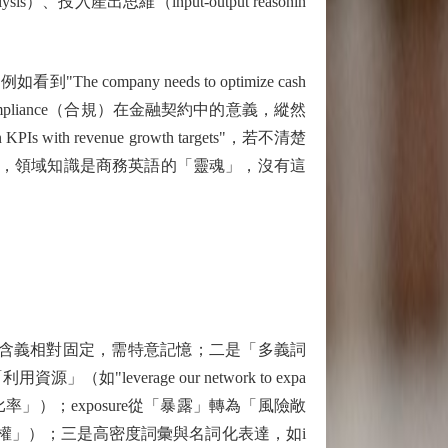
）、投入產出思維（input-output reasonin
ny needs to optimize cash
力的影響、compliance（合規）在金融契約中的意義，縱然
revenue growth targets"，若不清楚
討論。可見，領域知識是商務英語的「靈魂」，沒有這
ce，含義相對固定，需特意記憶；二是「多義詞
verage our network to expa
負債比率」）；exposure從「暴露」轉為「風險敞
n即「沽出期權」）；三是高密度詞彙與名詞化表達，如i