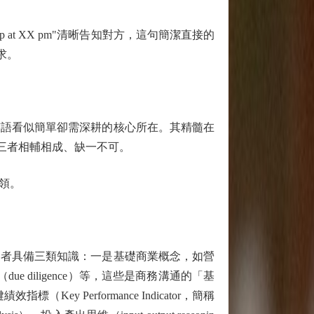
 at XX pm"清晰告知對方，這句簡潔直接的
求。
語看似簡單卻需深耕的核心所在。其精髓在
的交匯點，三者相輔相成、缺一不可。
領。
者具備三類知識：一是基礎商業概念，如營
查（due diligence）等，這些是商務溝通的「基
標（Key Performance Indicator，簡稱