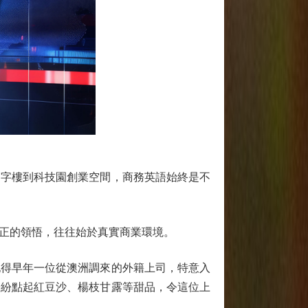
字樓到科技園創業空間，商務英語始終是不
正的領悟，往往始於真實商業環境。
得早年一位從澳洲調來的外籍上司，特意入
紛紛點起紅豆沙、楊枝甘露等甜品，令這位上