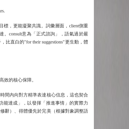
rs.
同目標，更能凝聚共識。詞彙層面，client側重
表達。consult意為「正式諮詢」，語氣過於嚴
for their suggestions"更生動，體
高效的核心保障。
時間內向對方精準表達核心信息，這也契合
功能達成」，以發揮「推進事情」的實際力
砌修辭）、得體優先於完美（根據對象調整語