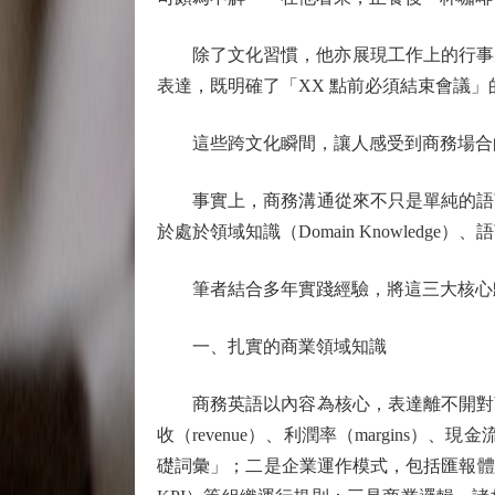
除了文化習慣，他亦展現工作上的行事風格，每逢另
表達，既明確了「XX 點前必須結束會議
這些跨文化瞬間，讓人感受到商務場合的
事實上，商務溝通從來不只是單純的語言
於處於領域知識（Domain Knowledge）、
筆者結合多年實踐經驗，將這三大核心歸
一、扎實的商業領域知識
商務英語以內容為核心，表達離不開對商
收（revenue）、利潤率（margins）、現金流
礎詞彙」；二是企業運作模式，包括匯報體系（reportin