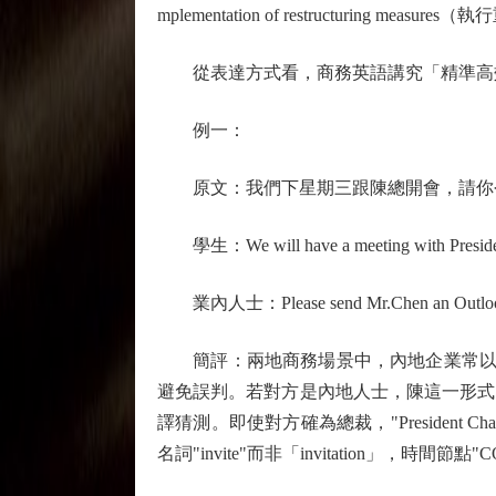
mplementation of restructuring me
從表達方式看，商務英語講究「精準高效
例一：
原文：我們下星期三跟陳總開會，請你今天下
學生：We will have a meeting with President Ch
業內人士：Please send Mr.Chen an Outlook inv
簡評：兩地商務場景中，內地企業常以「總
避免誤判。若對方是內地人士，陳這一形式以漢
譯猜測。即使對方確為總裁，"President
名詞"invite"而非「invitation」，時間節點"C