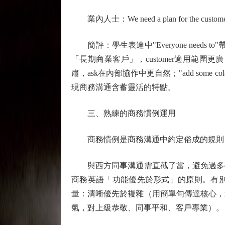
業內人士：We need a plan for the customer outre
簡評：學生表達中"Everyone needs
「長期商業客戶」，customer適用範圍更廣
肅，ask在內部協作中更自然；"add some c
現商務溝通含蓄靈活的特點。
三、熟練的商務慣例運用
商務慣例是商務溝通中約定俗成的規則、
與西方同事溝通需直截了當，避免過多委
商務英語「功能優先於形式」的原則。有
量：清晰優先於複雜（用簡單句傳達核心，
氣，對上級恭敬、同事平和、客戶專業）。