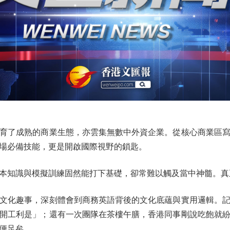
了成熟的商業生態，亦雲集無數中外資企業。從核心商業區寫
場必備技能，更是開啟國際視野的鎖匙。
知識與模擬訓練固然能打下基礎，卻常難以觸及當中神髓。真
化趣事，深刻體會到商務英語背後的文化底蘊與實用邏輯。記
開工利是」；還有一次團隊在茶樓午膳，香港同事剛說吃飽就
便足矣。