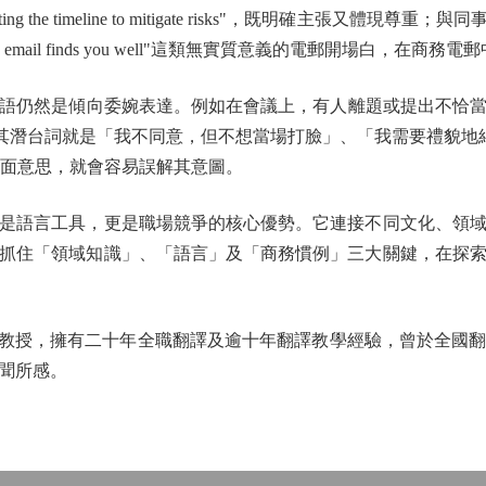
e timeline to mitigate risks"，既明確主張又體現尊重；與同事協作用"Cou
s email finds you well"這類無實質意義的電郵開場白，在商
傾向委婉表達。例如在會議上，有人離題或提出不恰當的想法，主持人
神情。其潛台詞就是「我不同意，但不想當場打臉」、「我需要禮貌地結束
若學生只看字面意思，就會容易誤解其意圖。
語言工具，更是職場競爭的核心優勢。它連接不同文化、領域
抓住「領域知識」、「語言」及「商務慣例」三大關鍵，在探
教授，擁有二十年全職翻譯及逾十年翻譯教學經驗，曾於全國翻
聞所感。