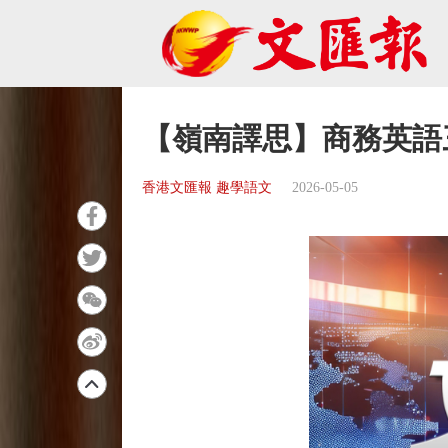
【嶺南譯思】商務英語
香港文匯報 趣學語文
2026-05-05