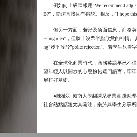
例如向上級匯報用"We recommend adjusting th
B?"，簡潔直接且有禮貌。相反，"I hope thi
但另一方面，若涉及負面信息，商務英語仍然是
esting idea"，但臉上沒帶半點欣賞的
ng"幾乎等於"polite rejection"。
在全球化商業時代，商務英語早已不僅是
望年輕人以開放的心態擁抱這門語言，牢牢
展打好基礎。
●陳祉羽 嶺南大學翻譯系專業實踐助理
社會熱點話題尤其關注，樂於與學生分享所