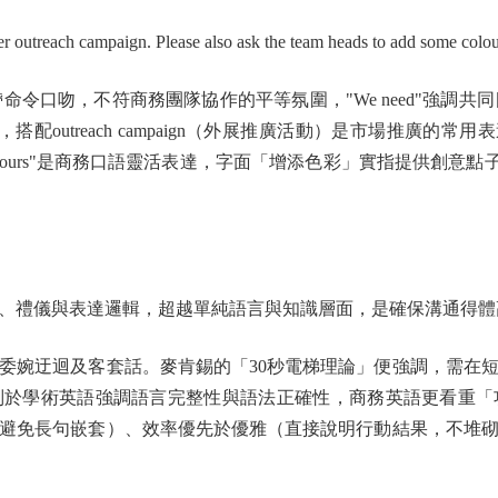
ach campaign. Please also ask the team heads to add some colou
 to"帶命令口吻，不符商務團隊協作的平等氛圍，"We need"強調共
，搭配outreach campaign（外展推廣活動）是市場推廣的常用
olours"是商務口語靈活表達，字面「增添色彩」實指提供創意點子，比直白的"
禮儀與表達邏輯，超越單純語言與知識層面，是確保溝通得體
婉迂迴及客套話。麥肯錫的「30秒電梯理論」便強調，需在短
別於學術英語強調語言完整性與語法正確性，商務英語更看重「
避免長句嵌套）、效率優先於優雅（直接說明行動結果，不堆