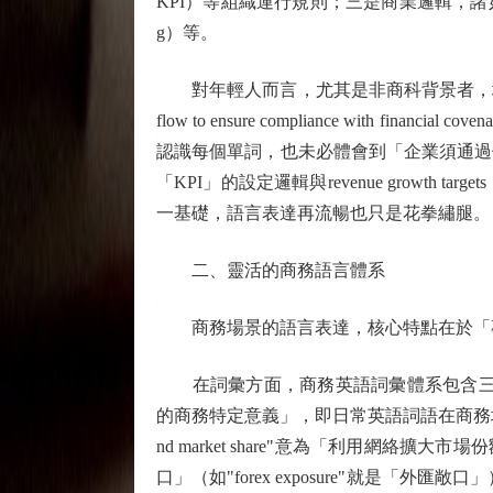
KPI）等組織運行規則；三是商業邏輯，諸如風險與回報（ri
g）等。
對年輕人而言，尤其是非商科背景者，填補這部分知識
flow to ensure compliance with
認識每個單詞，也未必體會到「企業須通過優化現金流避免違
「KPI」的設定邏輯與revenue grow
一基礎，語言表達再流暢也只是花拳繡腿。
二、靈活的商務語言體系
商務場景的語言表達，核心特點在於「專
在詞彙方面，商務英語詞彙體系包含三個層面：
的商務特定意義」，即日常英語詞語在商務場合的特殊含
nd market share"意為「利用網絡擴大
口」（如"forex exposure"就是「外匯