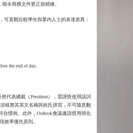
s（制訂市場策略），能令商務文件更正規精煉。
，可直觀比較學生與業內人士的表達差異：
re the end of day.
裁（President），需謹慎使用該詞
"，必須核實其英文名稱與姓氏拼寫，不可隨意翻
更符合慣例。此外，Outlook會議邀請慣用簡化
簡潔專業，體現效率優先原則。