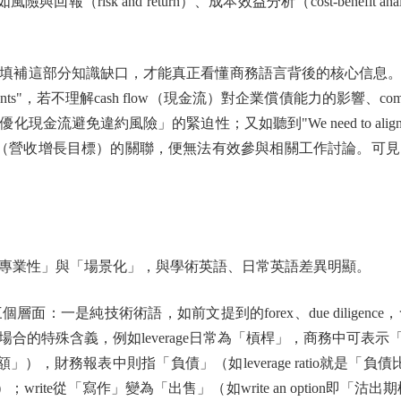
sk and return）、成本效益分析（cost-benefit analysis
缺口，才能真正看懂商務語言背後的核心信息。例如看到"The compa
 financial covenants"，若不理解cash flow（現金流）對企業償債能
約風險」的緊迫性；又如聽到"We need to align KPIs with 
th targets（營收增長目標）的關聯，便無法有效參與相關工作
業性」與「場景化」，與學術英語、日常英語差異明顯。
一是純技術術語，如前文提到的forex、due diligen
義，例如leverage日常為「槓桿」，商務中可表示「利用資源」（如"le
市場份額」），財務報表中則指「負債」（如leverage ratio就是「
敞口」）；write從「寫作」變為「出售」（如write an optio