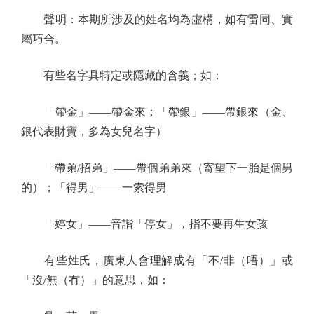
聲明：本期所涉及的姓名均為虛構，如有雷同、實
屬巧合。
有些名字具特定或隱藏的含義；如：
「帶金」——帶金來；「帶銀」——帶銀來（金、
銀代表財寶，多為女兒名字）
「帶弟/招弟」——帶個弟弟來（寄望下一胎是個男
的）；「得男」——一索得男
「婷女」——音諧「停女」，指不要再生女孩
有些姓氏，廣東人會理解成有「不/非（唔）」或
「沒/無（冇）」的意思，如：