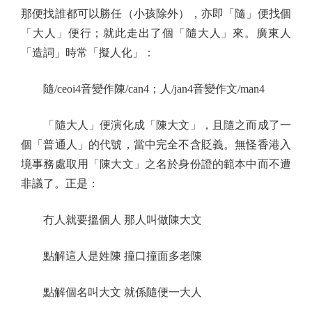
那便找誰都可以勝任（小孩除外），亦即「隨」便找個
「大人」便行；就此走出了個「隨大人」來。廣東人
「造詞」時常「擬人化」：
隨/ceoi4音變作陳/can4；人/jan4音變作文/man4
「隨大人」便演化成「陳大文」，且隨之而成了一
個「普通人」的代號，當中完全不含貶義。無怪香港入
境事務處取用「陳大文」之名於身份證的範本中而不遭
非議了。正是：
冇人就要搵個人 那人叫做陳大文
點解這人是姓陳 撞口撞面多老陳
點解個名叫大文 就係隨便一大人