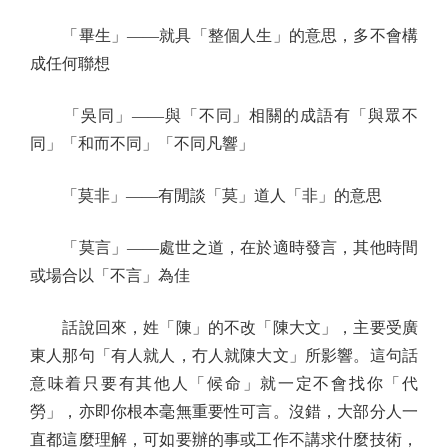
「畢生」——就具「整個人生」的意思，多不會構
成任何聯想
「吳同」——與「不同」相關的成語有「與眾不
同」「和而不同」「不同凡響」
「莫非」——有閒談「莫」道人「非」的意思
「莫言」——處世之道，在於適時發言，其他時間
或場合以「不言」為佳
話說回來，姓「陳」的不改「陳大文」，主要受廣
東人那句「有人就人，冇人就陳大文」所影響。這句話
意味着只要有其他人「候命」就一定不會找你「代
勞」，亦即你根本毫無重要性可言。沒錯，大部分人一
直都這麼理解，可如要辦的事或工作不講求什麼技術，