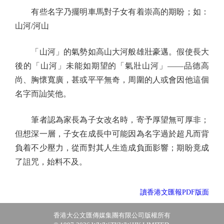
有些名字乃擺明車馬對子女有着崇高的期盼；如：
山河/河山
「山河」的氣勢如高山大河般雄壯豪邁。假使長大
後的「山河」未能如期望的「氣壯山河」——品德高
尚、胸懷寬廣，甚或平平無奇，周圍的人或會因他這個
名字而訕笑他。
筆者認為家長為子女改名時，寄予厚望無可厚非；
但想深一層，子女在成長中可能因為名字過於超凡而背
負着不少壓力，從而對其人生造成負面影響；期盼竟成
了詛咒，始料不及。
讀香港文匯報PDF版面
香港大公文匯傳媒集團有限公司版權所有