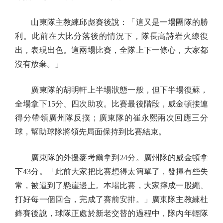
山東隊主教練邱彪賽後說：「這又是一場團隊的勝
利。此前在大比分落後的情況下，隊長高詩岩火線復
出，表現出色。這兩場比賽，全隊上下一條心，大家都
沒有放棄。」
廣東隊的胡明軒上半場狀態一般，但下半場復蘇，
全場拿下15分、四次助攻。比賽最後階段，威金頓接連
得分帶領廣州隊反撲；廣東隊的崔永熙兩次回應三分
球，幫助球隊將領先局面保持到比賽結束。
廣東隊的外援麥考爾拿到24分。廣州隊的威金頓拿
下43分。「此前大家把比賽想得太簡單了，發揮有些失
常，被逼到了懸崖邊上。本場比賽，大家擰成一股繩、
打好每一個回合，完成了賽前安排。」廣東隊主教練杜
鋒賽後說，球隊正處於新老交替的過程中，隊內年輕隊