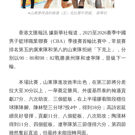
●山東隊球員約翰遜（左）在比賽中突破。 新華社
香港文匯報訊 據新華社報道，2025至2026賽季中國
男子籃球職業聯賽（CBA）季後賽首輪比賽中，常規賽
排名第五的廣東隊和第八的山東隊拒絕「下克上」，分
別以90：80和98：82戰勝廣州隊和遼寧隊，晉級下一
輪。
本場比賽，山東隊進攻效率出色，在第三節將分差
拉大至30分以上，一舉奠定勝局。外援基昂泰約翰遜貢
獻27分、六次助攻、三個籃板，在上半場膠着階段穩住
球隊陣腳。陳林堅三分球7投4中，得到18分；高詩岩延
續良好發揮，貢獻11分、八個籃板、八次助攻；陶漢林
得到11分、四個籃板。遼寧隊第三節僅得六分，第四節
雖然奮起直追，但最終未能扭轉局面。