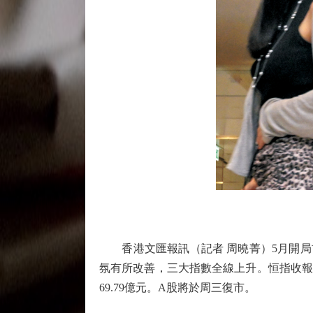
香港文匯報訊（記者 周曉菁）5月開局首
氛有所改善，三大指數全線上升。恒指收報26
69.79億元。A股將於周三復市。