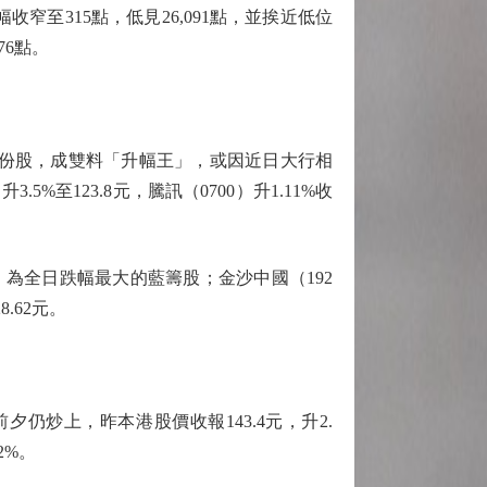
窄至315點，低見26,091點，並挨近低位
76點。
數成份股，成雙料「升幅王」，或因近日大行相
5%至123.8元，騰訊（0700）升1.11%收
，為全日跌幅最大的藍籌股；金沙中國（192
8.62元。
仍炒上，昨本港股價收報143.4元，升2.
2%。