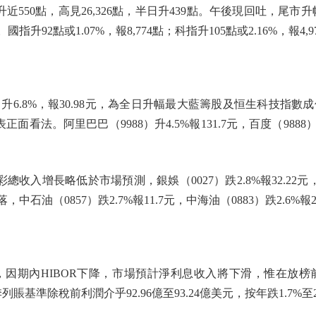
50點，高見26,326點，半日升439點。午後現回吐，尾市升幅收
。國指升92點或1.07%，報8,774點；科指升105點或2.16%，報4,9
6.8%，報30.98元，為全日升幅最大藍籌股及恒生科技指
。阿里巴巴（9988）升4.5%報131.7元，百度（9888）升3.
入增長略低於市場預測，銀娛（0027）跌2.8%報32.22元
，中石油（0857）跌2.7%報11.7元，中海油（0883）跌2.6%報2
期內HIBOR下降，市場預計淨利息收入將下滑，惟在放榜前夕
基準除稅前利潤介乎92.96億至93.24億美元，按年跌1.7%至