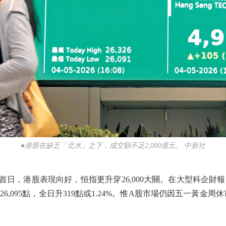
●港股在缺乏「北水」之下，成交額不足2,000億元。 中新社
日，港股表現向好，恒指更升穿26,000大關。在大型科企財
,095點，全日升319點或1.24%。惟A股市場仍因五一黃金周