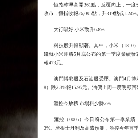
恒指昨早高開361點，反覆向上，一度升近5
收市，恒指收報26,095點，升319點或1.24%
大行唱好 小米勁升6.8%
科技股升幅顯著。其中，小米（1810）升
繼就小米即將5月底公布的第一季度業績發表正面看法
報473元。
澳門博彩股及石油股受壓。澳門4月博彩總收
8）跌2.3%報15.95元。油價上周一度明顯回落
滙控今放榜 市場料少賺2%
滙控（0005）今日將公布第一季業績，因
3%。摩根士丹利及高盛預測，滙控今年首季列賬