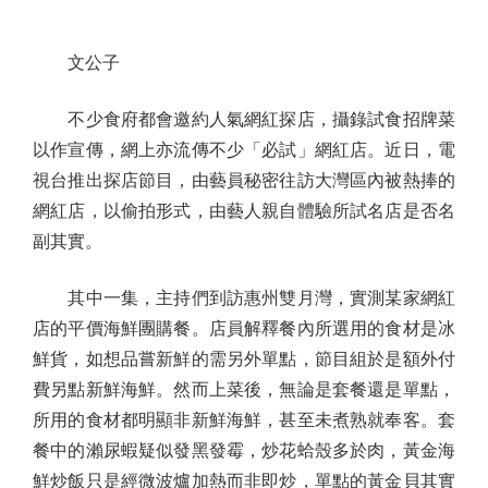
文公子
不少食府都會邀約人氣網紅探店，攝錄試食招牌菜
以作宣傳，網上亦流傳不少「必試」網紅店。近日，電
視台推出探店節目，由藝員秘密往訪大灣區內被熱捧的
網紅店，以偷拍形式，由藝人親自體驗所試名店是否名
副其實。
其中一集，主持們到訪惠州雙月灣，實測某家網紅
店的平價海鮮團購餐。店員解釋餐內所選用的食材是冰
鮮貨，如想品嘗新鮮的需另外單點，節目組於是額外付
費另點新鮮海鮮。然而上菜後，無論是套餐還是單點，
所用的食材都明顯非新鮮海鮮，甚至未煮熟就奉客。套
餐中的瀨尿蝦疑似發黑發霉，炒花蛤殼多於肉，黃金海
鮮炒飯只是經微波爐加熱而非即炒，單點的黃金貝其實