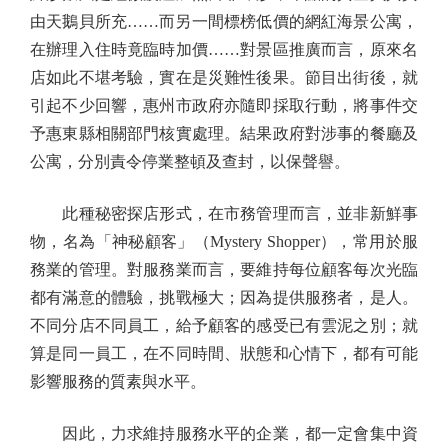
由天鵝貝所充……而另一間標榜低價的網紅海景公寓，
在辦理入住時竟臨時加價……對景區推廣而言，原來名
店如此不堪考驗，實在是災難性後果。節目出街後，就
引起不少回響，惠州市政府亦隨即採取行動，將事件交
予惠東縣相關部門核實處理。結果政府對涉事的餐廳及
公寓，分別責令停業整頓及查封，以保聲譽。
此種秘密探店形式，在市務管理而言，並非新鮮事
物，名為「神秘顧客」（Mystery Shopper），常用於服
務業的管理。對服務業而言，要維持每位顧客每次光臨
都有滿意的體驗，挑戰極大；因為提供服務者，是人。
不同分店不同員工，給予顧客的感受已有雲泥之別；就
算是同一員工，在不同時間、狀態和心情下，都有可能
影響服務的質素與水平。
因此，力求維持服務水平的企業，都一定會集中資