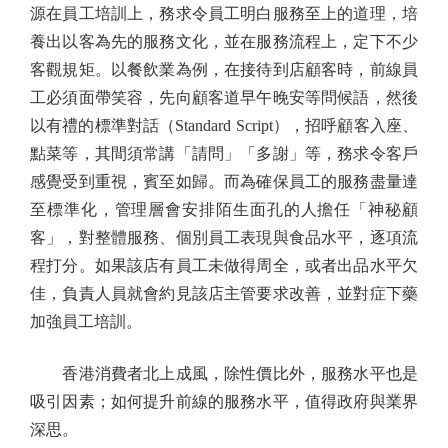
源在員工培訓上，務求令員工明白服務至上的道理，培
養出以客為先的服務文化，並在服務流程上，定下不少
客觀規矩。以餐飲業為例，在接待到店顧客時，前線員
工必須面帶笑容，先向顧客道早午晚安等問候語，然後
以有禮的標準對話（Standard Script），招呼顧客入座、
點菜等，其間須常講「請問」「多謝」等，務求令客戶
感覺受到重視，賓至如歸。而為確保員工的服務盡量達
至標準化，管理層會安排陌生面孔的人擔任「神秘顧
客」，對整體服務、個別員工表現與食品水平，逐項流
程打分。如果該店有員工未做得周全，或者出品水平欠
佳，負責人員就會約見該店主管要求改善，並對症下藥
加強員工培訓。
香港消費者北上成風，除性價比外，服務水平也是
吸引因素；如何提升前線的服務水平，值得政府與業界
深思。