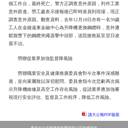
個工作台，最終死亡。警方正調查意外原因，列作工業
意外跟進。勞工處表示接報後已即時派員到現場，現正
調查意外原因。翻查資料，去年12月18日亦有一名59歲
工人在金鐘遠東金融中心為升降機更換鋼纜時，意外遭
鬆脫墮下的鋼纜夾繩器擊中頭部，送院搶救延至翌日凌
晨不治。
勞聯促業界加強監督降風險
勞聯職業安全及健康推廣委員會對今次事件深感難
過，並向家屬致以深切慰問。委員會指今次悲劇再次揭
示升降機維修及高空工作存在風險，促請業界應加強審
視現行安全評估、監督及工作程序，降低工作風險。
讀大公報PDF版面
香港大公文匯傳媒集團有限公司版權所有