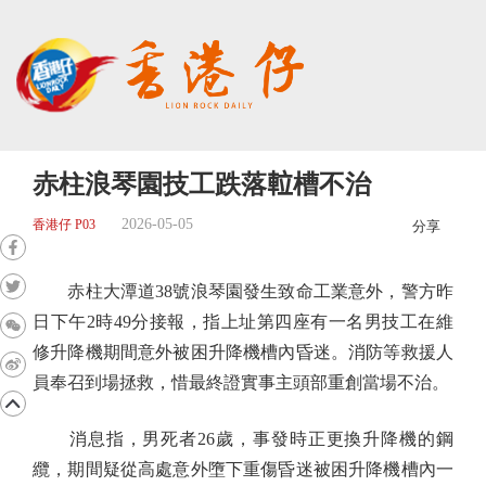
赤柱浪琴園技工跌落𨋢槽不治
2026-05-05
香港仔 P03
分享
赤柱大潭道38號浪琴園發生致命工業意外，警方昨
日下午2時49分接報，指上址第四座有一名男技工在維
修升降機期間意外被困升降機槽內昏迷。消防等救援人
員奉召到場拯救，惜最終證實事主頭部重創當場不治。
消息指，男死者26歲，事發時正更換升降機的鋼
纜，期間疑從高處意外墮下重傷昏迷被困升降機槽內一