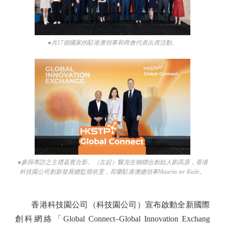
●共17個國家的駐港澳領事和商會代表出席活動。
●參與專訪之主禮嘉賓合影。（左起）醫克生物聯合創始人劉高原，香港
科技園公司創新發展總監簡依雯，荷蘭駐港澳總領事Maurits ter Kuile。
香港科技園公司（科技園公司）宣布啟動全新國際
創科網絡「Global Connect–Global Innovation Exchang