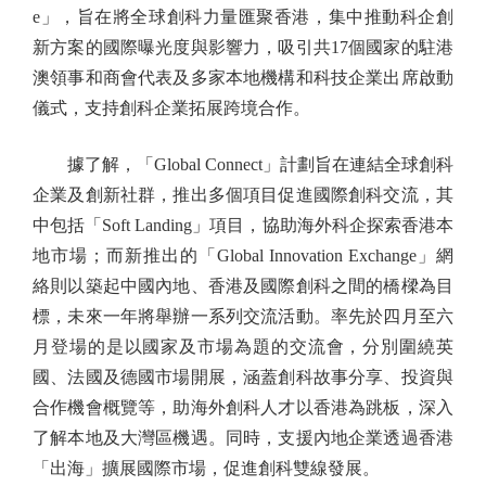
e」，旨在將全球創科力量匯聚香港，集中推動科企創
新方案的國際曝光度與影響力，吸引共17個國家的駐港
澳領事和商會代表及多家本地機構和科技企業出席啟動
儀式，支持創科企業拓展跨境合作。
據了解，「Global Connect」計劃旨在連結全球創科
企業及創新社群，推出多個項目促進國際創科交流，其
中包括「Soft Landing」項目，協助海外科企探索香港本
地市場；而新推出的「Global Innovation Exchange」網
絡則以築起中國內地、香港及國際創科之間的橋樑為目
標，未來一年將舉辦一系列交流活動。率先於四月至六
月登場的是以國家及市場為題的交流會，分別圍繞英
國、法國及德國市場開展，涵蓋創科故事分享、投資與
合作機會概覽等，助海外創科人才以香港為跳板，深入
了解本地及大灣區機遇。同時，支援內地企業透過香港
「出海」擴展國際市場，促進創科雙線發展。