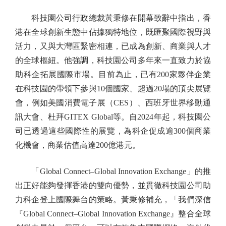
科技園公司行政總裁黃秉修在開幕致辭中指出，香
港在全球創新生態中佔據獨特地位，既匯聚國際視野與
活力，又與大灣區緊密相連，已成為創新、商業與人才
的全球樞紐。他強調，科技園公司多年來一直致力於協
助科企拓展國際市場。目前為止，已有200家夥伴企業
在科技園的帶領下參與10個國家、超過20場的頂尖展覽
會，例如美國消費電子展（CES）、西班牙世界移動通
訊大會、杜拜GITEX Global等。自2024年起，科技園公
司已透過這些國際性的展覽，為科企促成逾300個商業
化機會，商業估值高達200億港元。
「Global Connect–Global Innovation Exchange」的推
出正好能夠發揮香港的雙向優勢，並貫徹科技園公司助
力科企登上國際舞台的策略。黃秉修補充，「我們深信
『Global Connect–Global Innovation Exchange』整合全球