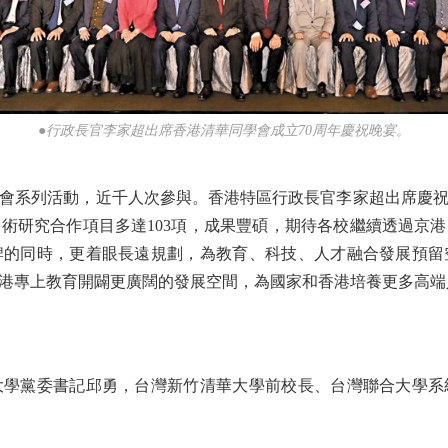
●行政長官李家超出席香港清華同學會成立70周年慶祝晚宴。
會系列活動，近千人次參與。香港特區行政長官李家超出席慶祝
學術研究合作項目多達103項，成果豐碩，期待各校繼續透過京
牌的同時，更着眼長遠規劃，為教育、科技、人才融合發展預留
港專上教育開闢更廣闊的發展空間，為國家和香港培養更多高端
黨委書記邱勇，台灣新竹清華大學前校長、台灣聯合大學系