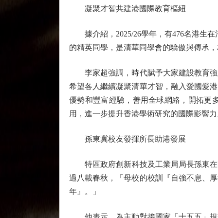
凝聚才智共建港國際教育樞紐
據介紹，2025/26學年，有476名港
的精英同學，是清華同學會的驕傲與傳承，
李家超強調，時代賦予大家建設教育強國
希望各人繼續凝聚清華才智，融入愛國愛港
優勢和豐富經驗，善用全球網絡，開拓更
用，進一步提升香港學術研究的國際影響力
孫東冀校友發揮所長助港發展
特區政府創新科技及工業局局長孫東在昨日
過八載春秋，「母校的校訓『自強不息、厚
年』。」
他表示，為主動對接國家「十五五」規劃