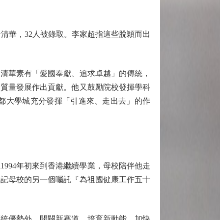
考清華，32人被錄取。李家超指這些脫穎而出
清華素有「愛國奉獻、追求卓越」的傳統，
高質量發展作出貢獻。他又鼓勵院校發揮學科
都大學城充分發揮「引進來、走出去」的作
994年初來到香港繼續學業，母校陪伴他走
牢記母校的另一個囑託『為祖國健康工作五十
統優勢外，開闢新賽道，培育新動能。加快