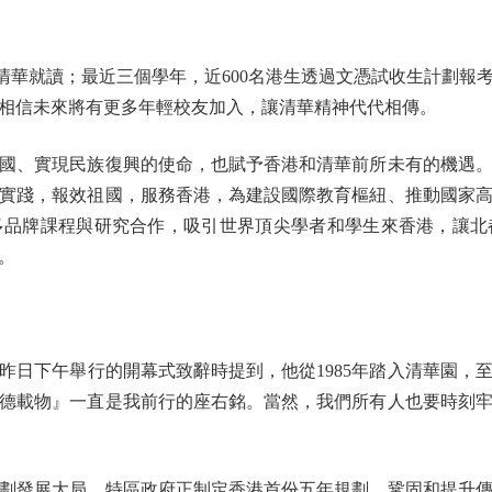
生在清華就讀；最近三個學年，近600名港生透過文憑試收生計劃報
相信未來將有更多年輕校友加入，讓清華精神代代相傳。
、實現民族復興的使命，也賦予香港和清華前所未有的機遇。
實踐，報效祖國，服務香港，為建設國際教育樞紐、推動國家
多品牌課程與研究合作，吸引世界頂尖學者和學生來香港，讓北
。
下午舉行的開幕式致辭時提到，他從1985年踏入清華園，至1
德載物』一直是我前行的座右銘。當然，我們所有人也要時刻
發展大局，特區政府正制定香港首份五年規劃，鞏固和提升傳