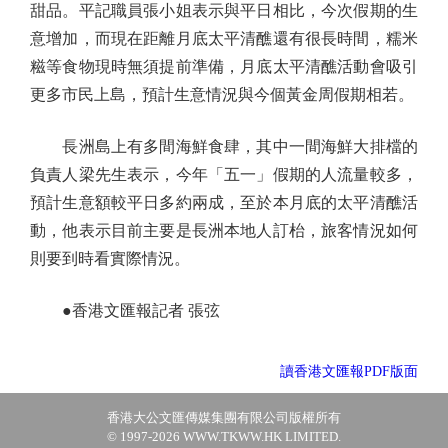
甜品。平記職員張小姐表示與平日相比，今次假期的生
意增加，而現在距離月底太平清醮還有很長時間，糯米
糍等食物現時無須提前準備，月底太平清醮活動會吸引
更多市民上島，預計生意情況與今個黃金周假期相若。
長洲島上有多間海鮮食肆，其中一間海鮮大排檔的
負責人梁先生表示，今年「五一」假期的人流量較多，
預計生意額較平日多約兩成，至於本月底的太平清醮活
動，他表示目前主要是長洲本地人訂枱，旅客情況如何
則要到時看實際情況。
●香港文匯報記者 張弦
讀香港文匯報PDF版面
香港大公文匯傳媒集團有限公司版權所有
© 1997-2026 WWW.TKWW.HK LIMITED.