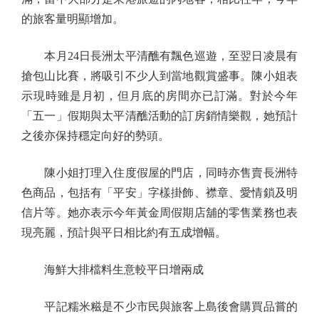
的旅客量明顯增加。
本月24日長洲太平清醮有飄色巡遊，至翌日凌晨有
搶包山比賽，將吸引不少人到當地觀賞盛事。陳小姐表
示現時雖是月初，但月底的房間亦已訂滿。對於今年
「五一」假期與太平清醮活動的訂房銷情樂觀，她預計
之後亦保持穩定向好的勢頭。
陳小姐打理入住度假屋的門店，同時亦售賣長洲特
色商品，包括有「平安」字樣掛飾、襟章、愛情鎖及明
信片等。她亦表示今年黃金周假期店舖的零售業務也表
現亮麗，預計與平日相比約有五成增幅。
海鮮大排檔料生意較平日增兩成
平記糯米糍是不少市民與旅客上島後會購買品嘗的