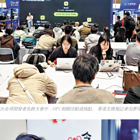
2026全球開發者先鋒大會中，OPC相關活動成熱點。 香港文匯報記者倪夢璟