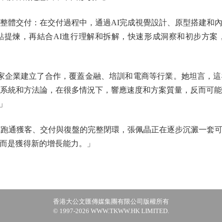
體交付：在交付過程中，通過AI完成視覺設計、原型搭建和
點提煉，再結合AI進行理解和拆解，快速形成洞察和初步方案
企業建立了合作，覆蓋金融、培訓和電商等行業。她坦言，這
作系統和方法論，在很多情況下，響應速度和方案質量，反而可能
」
跑通獲客、交付與復盤的完整閉環，張佩晶正在逐步沉澱一套
，而是獲得新的增長能力。」
香港大公文匯傳媒集團有限公司版權所有
© 1997-2026 WWW.TKWW.HK LIMITED.