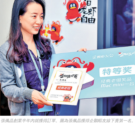
能，張佩晶創業半年內就獲得訂單。圖為張佩晶獲得企鵝蝦友線下賽第一名。