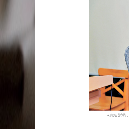
●靠AI賦