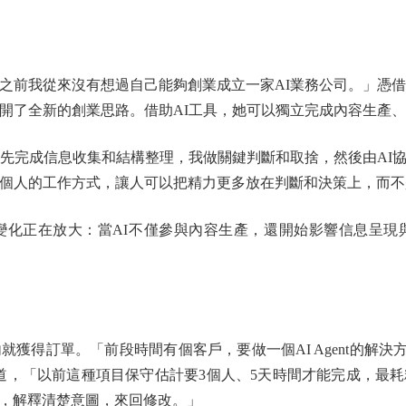
我從來沒有想過自己能夠創業成立一家AI業務公司。」憑借
打開了全新的創業思路。借助AI工具，她可以獨立完成內容生產
完成信息收集和結構整理，我做關鍵判斷和取捨，然後由AI
一個人的工作方式，讓人可以把精力更多放在判斷和決策上，而
正在放大：當AI不僅參與內容生產，還開始影響信息呈現
得訂單。「前段時間有個客戶，要做一個AI Agent的解決
憶道，「以前這種項目保守估計要3個人、5天時間才能完成，最
，解釋清楚意圖，來回修改。」