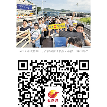
●巴士迷乘搭城巴，在粉嶺繞道東段上奔馳。 城巴圖片