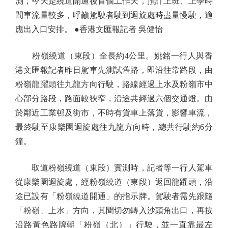
測，今天是繞道開通後首個工作天，預計上班、上學時
間車流量較多，呼籲駕駛者駛到迴旋處時盡量慢駛，適
應出入口安排。 ●香港文匯報記者 吳健怡
粉嶺繞道（東段）全長約4公里。姚銘一行人與香
港文匯報記者昨日駕車先測試舊路，即沿往常路段，由
粉嶺龍躍頭往九龍方向行駛，路線經過上水及粉嶺市中
心部分路段，路面較狹窄，沿途共經過六個交通燈。由
於鄰近工業邨及街市，不時有貨車上落貨，影響車流，
最終駛至康樂園迴旋處往九龍方向時，總共行駛約6分
鐘。
取道粉嶺繞道（東段）實測時，記者等一行人駕車
從康樂園迴旋處，經粉嶺繞道（東段）返回龍躍頭，沿
途已設有「粉嶺繞道開通」的指示牌。駕駛者需先跟隨
「粉嶺、上水」方向，其間切勿轉入沙頭角出口，再按
沿路黃色路牌朝「粉嶺（北）」行駛，並一直靠最左