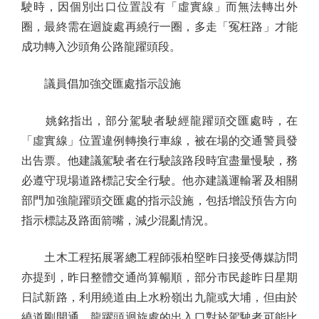
駛時，因個別出口位置設有「虛實線」而無法轉出外
圈，最終需在迴旋處再繞行一圈，多走「冤枉路」才能
成功轉入沙頭角公路龍躍頭段。
議員倡加強交匯處指示設施
姚銘指出，部分駕駛者駛經龍躍頭交匯處時，在
「虛實線」位置違例轉換行車線，被在場的交通警員發
出告票。他建議駕駛者在行駛該路段時宜盡量慢駛，務
必遵守現場道路標記安全行駛。他亦建議運輸署及相關
部門加強龍躍頭交匯處的指示設施，包括增設預告方向
指示標誌及路面箭嘴，減少混亂情況。
土木工程拓展署總工程師張柏堅昨日接受傳媒訪問
亦提到，昨日整體交通尚算暢順，部分市民趁昨日星期
日試新路，利用繞道由上水粉嶺出九龍或大埔，但由於
繞道剛開通，龍躍頭迴旋處的出入口對於駕駛者可能比