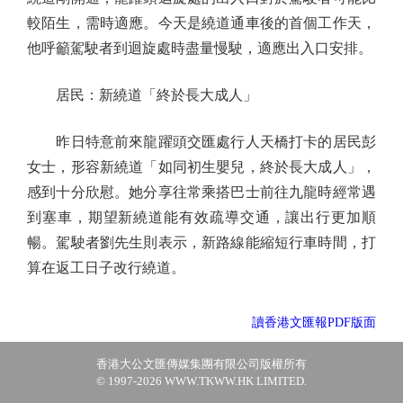
較陌生，需時適應。今天是繞道通車後的首個工作天，
他呼籲駕駛者到迴旋處時盡量慢駛，適應出入口安排。
居民：新繞道「終於長大成人」
昨日特意前來龍躍頭交匯處行人天橋打卡的居民彭
女士，形容新繞道「如同初生嬰兒，終於長大成人」，
感到十分欣慰。她分享往常乘搭巴士前往九龍時經常遇
到塞車，期望新繞道能有效疏導交通，讓出行更加順
暢。駕駛者劉先生則表示，新路線能縮短行車時間，打
算在返工日子改行繞道。
讀香港文匯報PDF版面
香港大公文匯傳媒集團有限公司版權所有
© 1997-2026 WWW.TKWW.HK LIMITED.