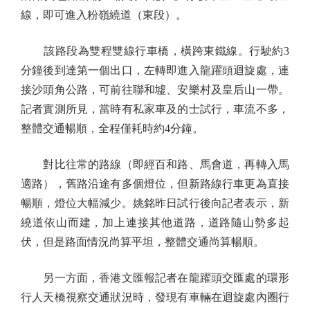
線，即可進入粉嶺繞道（東段）。
該路段為雙程雙線行車橋，橫跨東鐵線。行駛約3
分鐘後到達第一個出口，左轉即進入龍躍頭迴旋處，連
接沙頭角公路，可前往聯和墟、安樂村及皇后山一帶。
記者實測所見，當時有私家車及的士試行，車流不多，
整體交通暢順，全程僅耗時約4分鐘。
對比往常的路線（即經百和路、馬會道，再轉入馬
適路），舊路沿途有多個燈位，但新路線行車更為直接
暢順，燈位大幅減少。姚銘昨日試行後向記者表示，新
繞道依山而建，加上連接其他道路，道路隨山勢多起
伏，但是路面情況尚算平坦，整體交通尚算暢順。
另一方面，香港文匯報記者在龍躍頭交匯處的環形
行人天橋視察交通狀況時，發現有車輛在迴旋處內圈行