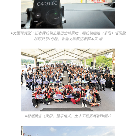
●文匯報實測：記者從粉嶺公路巴士轉乘站，經粉嶺繞道（東段）返回龍
躍頭只須4分鐘。香港文匯報記者郭木又 攝
●粉嶺繞道（東段）通車儀式。土木工程拓展署Fb圖片