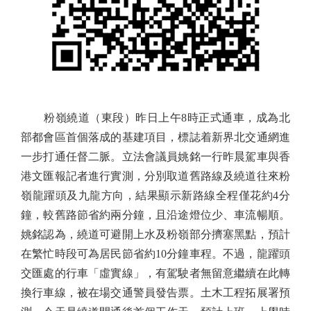
粉嶺繞道（東段）昨日上午8時正式通車，成為北
部都會區首個落成的基建項目，標誌着新界北交通網進
一步打通任督二脈。立法會議員姚銘一行昨晨駕車與香
港文匯報記者進行實測，分別取道舊路線及繞道往來粉
嶺龍躍頭及九龍方向，結果顯示新路線全程僅花約4分
鐘，較舊路節省約兩分鐘，且沿途燈位少、車流暢順。
姚銘認為，繞道可避開上水及粉嶺部分擠塞黑點，預計
在繁忙時段可為居民節省約10分鐘車程。不過，龍躍頭
交匯處的行車「虛實線」，有駕駛者無留意繼續在此轉
換行車線，被在場交通警員發告票。土木工程拓展署預